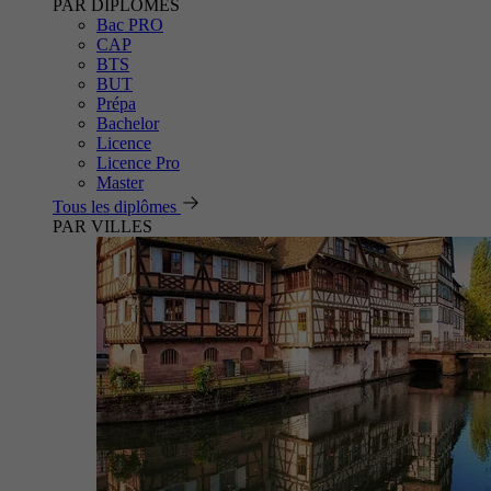
PAR DIPLÔMES
Bac PRO
CAP
BTS
BUT
Prépa
Bachelor
Licence
Licence Pro
Master
Tous les diplômes
PAR VILLES