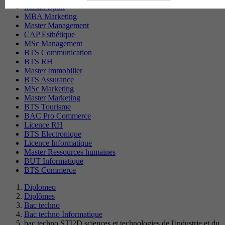
Master Sport
MBA Marketing
Master Management
CAP Esthétique
MSc Management
BTS Communication
BTS RH
Master Immobilier
BTS Assurance
MSc Marketing
Master Marketing
BTS Tourisme
BAC Pro Commerce
Licence RH
BTS Electronique
Licence Informatique
Master Ressources humaines
BUT Informatique
BTS Commerce
Diplomeo
Diplômes
Bac techno
Bac techno Informatique
bac techno STI2D sciences et technologies de l'industrie et du