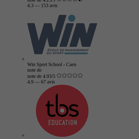
4.3
—
153 avis
Win Sport School - Caen
note de
note de 4.93/5
4.9
—
67 avis