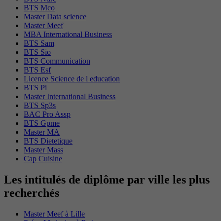
BTS Mco
Master Data science
Master Meef
MBA International Business
BTS Sam
BTS Sio
BTS Communication
BTS Esf
Licence Science de l education
BTS Pi
Master International Business
BTS Sp3s
BAC Pro Assp
BTS Gpme
Master MA
BTS Dietetique
Master Mass
Cap Cuisine
Les intitulés de diplôme par ville les plus
recherchés
Master Meef à Lille