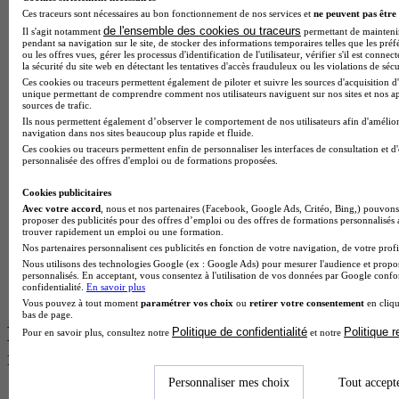
BTS Dietetique en alternance
Ces traceurs sont nécessaires au bon fonctionnement de nos services et
ne peuvent pas être 
BTS Mco en alternance
de l'ensemble des cookies ou traceurs
Il s'agit notamment
permettant de maintenir 
BTS Pi en alternance
pendant sa navigation sur le site, de stocker des informations temporaires telles que les préf
BTS Sp3s en alternance
ou les offres vues, gérer les processus d'identification de l'utilisateur, vérifier s'il est conn
la sécurité du site web en détectant les tentatives d'accès frauduleux ou les violations de sécu
Master CCA en alternance
Ces cookies ou traceurs permettent également de piloter et suivre les sources d'acquisition d'
BTS Ndrc en alternance
unique permettant de comprendre comment nos utilisateurs naviguent sur nos sites et nos ap
BTS Sam en alternance
sources de trafic.
Cap Fleuriste en alternance
Ils nous permettent également d’observer le comportement de nos utilisateurs afin d'amélior
navigation dans nos sites beaucoup plus rapide et fluide.
BTS Sio en alternance
Ces cookies ou traceurs permettent enfin de personnaliser les interfaces de consultation et d
MSc Marketing Digital en alternance
personnalisée des offres d'emploi ou de formations proposées.
BTS Gpme en alternance
Cap Electricien en alternance
Cookies publicitaires
BTS Gpn en alternance
Avec votre accord
, nous et nos partenaires (Facebook, Google Ads, Critéo, Bing,) pouvons 
BTS Domotique en alternance
proposer des publicités pour des offres d’emploi ou des offres de formations personnalisés
BAC Pro Agora en alternance
trouver rapidement un emploi ou une formation.
BTS Sta en alternance
Nos partenaires personnalisent ces publicités en fonction de votre navigation, de votre profil
BTS Iris en alternance
Nous utilisons des technologies Google (ex : Google Ads) pour mesurer l'audience et propos
personnalisés. En acceptant, vous consentez à l'utilisation de vos données par Google conf
BTS Tpl en alternance
confidentialité.
En savoir plus
BTS Ati en alternance
Vous pouvez à tout moment
paramétrer vos choix
ou
retirer votre consentement
en cliqu
bas de page.
Les diplômes par filière les plus
Politique de confidentialité
Politique 
Pour en savoir plus, consultez notre
et notre
recherchés
Personnaliser mes choix
Tout accept
CS Sport