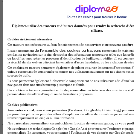
BTS Esf en alternance
BTS Dietetique en alternance
BTS Mco en alternance
Diplomeo utilise des traceurs et d’autres données pour rendre la recherche d’éco
BTS Pi en alternance
efficace.
BTS Sp3s en alternance
Master CCA en alternance
Cookies strictement nécessaires
BTS Ndrc en alternance
Ces traceurs sont nécessaires au bon fonctionnement de nos services et
ne peuvent pas être 
BTS Sam en alternance
de l'ensemble des cookies ou traceurs
Il s'agit notamment
permettant de maintenir 
Cap Fleuriste en alternance
pendant sa navigation sur le site, de stocker des informations temporaires telles que les préf
ou les offres vues, gérer les processus d'identification de l'utilisateur, vérifier s'il est conn
BTS Sio en alternance
la sécurité du site web en détectant les tentatives d'accès frauduleux ou les violations de sécu
MSc Marketing Digital en alternance
Ces cookies ou traceurs permettent également de piloter et suivre les sources d'acquisition d'
BTS Gpme en alternance
unique permettant de comprendre comment nos utilisateurs naviguent sur nos sites et nos ap
sources de trafic.
Cap Electricien en alternance
Ils nous permettent également d’observer le comportement de nos utilisateurs afin d'amélior
BTS Gpn en alternance
navigation dans nos sites beaucoup plus rapide et fluide.
BTS Domotique en alternance
Ces cookies ou traceurs permettent enfin de personnaliser les interfaces de consultation et d
BAC Pro Agora en alternance
personnalisée des offres d'emploi ou de formations proposées.
BTS Sta en alternance
BTS Iris en alternance
Cookies publicitaires
BTS Tpl en alternance
Avec votre accord
, nous et nos partenaires (Facebook, Google Ads, Critéo, Bing,) pouvons 
BTS Ati en alternance
proposer des publicités pour des offres d’emploi ou des offres de formations personnalisés
trouver rapidement un emploi ou une formation.
Nos partenaires personnalisent ces publicités en fonction de votre navigation, de votre profil
Les diplômes par filière les plus
Nous utilisons des technologies Google (ex : Google Ads) pour mesurer l'audience et propos
personnalisés. En acceptant, vous consentez à l'utilisation de vos données par Google conf