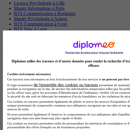
Licence Psychologie à Lille
Master Informatique à Paris
BTS Communication à Bordeaux
Master Psychologie à Angers
BTS Communication à Lyon
BTS Ndrc à Lyon
Les intitulés de diplôme par alternance
les plus recherchés
BTS Esf en alternance
Diplomeo utilise des traceurs et d’autres données pour rendre la recherche d’éco
efficace.
BTS Dietetique en alternance
BTS Mco en alternance
Cookies strictement nécessaires
BTS Pi en alternance
Ces traceurs sont nécessaires au bon fonctionnement de nos services et
ne peuvent pas être 
BTS Sp3s en alternance
de l'ensemble des cookies ou traceurs
Il s'agit notamment
permettant de maintenir 
Master CCA en alternance
pendant sa navigation sur le site, de stocker des informations temporaires telles que les préf
BTS Ndrc en alternance
ou les offres vues, gérer les processus d'identification de l'utilisateur, vérifier s'il est conn
la sécurité du site web en détectant les tentatives d'accès frauduleux ou les violations de sécu
BTS Sam en alternance
Ces cookies ou traceurs permettent également de piloter et suivre les sources d'acquisition d'
Cap Fleuriste en alternance
unique permettant de comprendre comment nos utilisateurs naviguent sur nos sites et nos ap
BTS Sio en alternance
sources de trafic.
MSc Marketing Digital en alternance
Ils nous permettent également d’observer le comportement de nos utilisateurs afin d'amélior
navigation dans nos sites beaucoup plus rapide et fluide.
BTS Gpme en alternance
Ces cookies ou traceurs permettent enfin de personnaliser les interfaces de consultation et d
Cap Electricien en alternance
personnalisée des offres d'emploi ou de formations proposées.
BTS Gpn en alternance