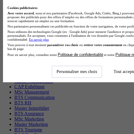
BTS Domotique en alternance
Cookies publicitaires
BAC Pro Agora en alternance
Avec votre accord
, nous et nos partenaires (Facebook, Google Ads, Critéo, Bing,) pouvons 
BTS Sta en alternance
proposer des publicités pour des offres d’emploi ou des offres de formations personnalisés
BTS Iris en alternance
trouver rapidement un emploi ou une formation.
BTS Tpl en alternance
Nos partenaires personnalisent ces publicités en fonction de votre navigation, de votre profil
BTS Ati en alternance
Nous utilisons des technologies Google (ex : Google Ads) pour mesurer l'audience et propos
personnalisés. En acceptant, vous consentez à l'utilisation de vos données par Google conf
confidentialité.
En savoir plus
Les diplômes par filière les plus
Vous pouvez à tout moment
paramétrer vos choix
ou
retirer votre consentement
en cliqu
bas de page.
recherchés
Politique de confidentialité
Politique 
Pour en savoir plus, consultez notre
et notre
CS Sport
Master Sport
Personnaliser mes choix
Tout accept
MBA Marketing
Master Management
CAP Esthétique
MSc Management
BTS Communication
BTS RH
Master Immobilier
BTS Assurance
MSc Marketing
Master Marketing
BTS Tourisme