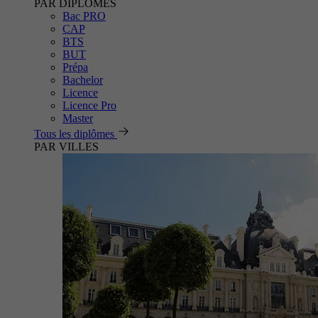
PAR DIPLÔMES
Bac PRO
CAP
BTS
BUT
Prépa
Bachelor
Licence
Licence Pro
Master
Tous les diplômes
PAR VILLES