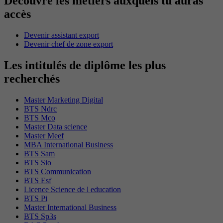
Découvre les métiers auxquels tu auras
accès
Devenir assistant export
Devenir chef de zone export
Les intitulés de diplôme les plus
recherchés
Master Marketing Digital
BTS Ndrc
BTS Mco
Master Data science
Master Meef
MBA International Business
BTS Sam
BTS Sio
BTS Communication
BTS Esf
Licence Science de l education
BTS Pi
Master International Business
BTS Sp3s