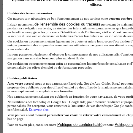
Diplomeo utilise des traceurs et d’autres données pour rendre la recherche d’éco
efficace.
Les intitulés de diplôme par alternance
les plus recherchés
Cookies strictement nécessaires
Ces traceurs sont nécessaires au bon fonctionnement de nos services et
ne peuvent pas être 
de l'ensemble des cookies ou traceurs
Il s'agit notamment
permettant de maintenir 
BTS Esf en alternance
pendant sa navigation sur le site, de stocker des informations temporaires telles que les préf
BTS Dietetique en alternance
ou les offres vues, gérer les processus d'identification de l'utilisateur, vérifier s'il est conn
la sécurité du site web en détectant les tentatives d'accès frauduleux ou les violations de sécu
BTS Mco en alternance
Ces cookies ou traceurs permettent également de piloter et suivre les sources d'acquisition d'
BTS Pi en alternance
unique permettant de comprendre comment nos utilisateurs naviguent sur nos sites et nos ap
BTS Sp3s en alternance
sources de trafic.
Master CCA en alternance
Ils nous permettent également d’observer le comportement de nos utilisateurs afin d'amélior
navigation dans nos sites beaucoup plus rapide et fluide.
BTS Ndrc en alternance
Ces cookies ou traceurs permettent enfin de personnaliser les interfaces de consultation et d
BTS Sam en alternance
personnalisée des offres d'emploi ou de formations proposées.
Cap Fleuriste en alternance
BTS Sio en alternance
Cookies publicitaires
MSc Marketing Digital en alternance
Avec votre accord
, nous et nos partenaires (Facebook, Google Ads, Critéo, Bing,) pouvons 
BTS Gpme en alternance
proposer des publicités pour des offres d’emploi ou des offres de formations personnalisés
Cap Electricien en alternance
trouver rapidement un emploi ou une formation.
BTS Gpn en alternance
Nos partenaires personnalisent ces publicités en fonction de votre navigation, de votre profil
BTS Domotique en alternance
Nous utilisons des technologies Google (ex : Google Ads) pour mesurer l'audience et propos
personnalisés. En acceptant, vous consentez à l'utilisation de vos données par Google conf
BAC Pro Agora en alternance
confidentialité.
En savoir plus
BTS Sta en alternance
Vous pouvez à tout moment
paramétrer vos choix
ou
retirer votre consentement
en cliqu
BTS Iris en alternance
bas de page.
BTS Tpl en alternance
Politique de confidentialité
Politique 
Pour en savoir plus, consultez notre
et notre
BTS Ati en alternance