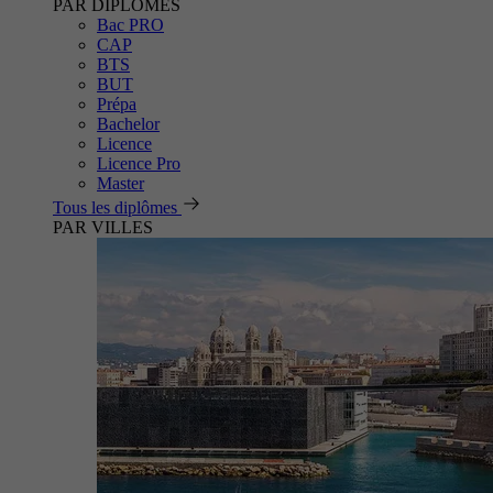
PAR DIPLÔMES
Bac PRO
CAP
BTS
BUT
Prépa
Bachelor
Licence
Licence Pro
Master
Tous les diplômes
PAR VILLES