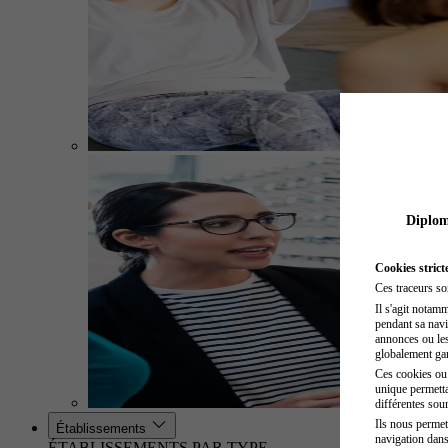
Diplome
Cookies strict
Ces traceurs so
Il s'agit notam
pendant sa navig
annonces ou les 
globalement gara
Ces cookies ou t
unique permetta
différentes sour
Ils nous permet
Établissements
navigation dans
ÉTABLISSEMENTS PAR TYPE