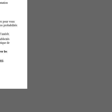
ntation
urs pour vous
os probabilités
’intérêt.
blicités
tique de
er les
ies
.