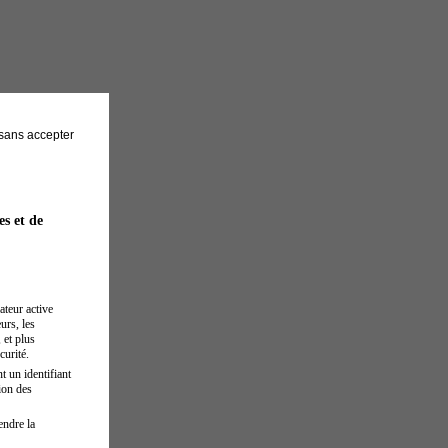
sans accepter
es et de
ateur active
urs, les
 et plus
curité.
t un identifiant
ion des
endre la