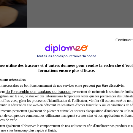
Continuer 
Préparateur physique
o utilise des traceurs et d’autres données pour rendre la recherche d’écol
formations encore plus efficace.
ement nécessaires
nt nécessaires au bon fonctionnement de nos services et
ne peuvent pas être désactivés
.
de l'ensemble des cookies ou traceurs
ment
permettant de maintenir la session de l'utilis
ation sur le site, de stocker des informations temporaires telles que les préférences des utilisate
offres vues, gérer les processus d'identification de l'utilisateur, vérifier s'il est connecté ou non,
ntir la sécurité du site web en détectant les tentatives d'accès frauduleux ou les violations de sé
raceurs permettent également de piloter et suivre les sources d'acquisition d'audience en utilisan
nt de comprendre comment nos utilisateurs naviguent sur nos sites et nos applications en fonct
Opticien
ces de trafic.
tent également d’observer le comportement de nos utilisateurs afin d'améliorer nos produits et r
 nos sites beaucoup plus rapide et fluide.