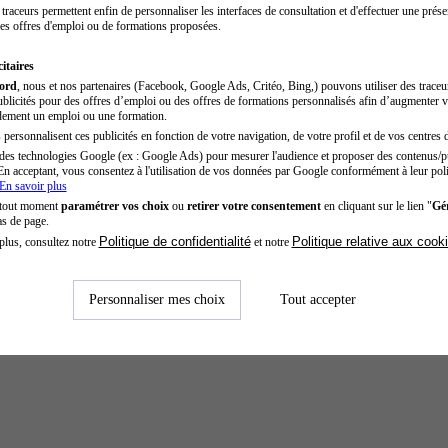
traceurs permettent enfin de personnaliser les interfaces de consultation et d'effectuer une prése
es offres d'emploi ou de formations proposées.
itaires
cord
, nous et nos partenaires (Facebook, Google Ads, Critéo, Bing,) pouvons utiliser des trace
blicités pour des offres d’emploi ou des offres de formations personnalisés afin d’augmenter v
dement un emploi ou une formation.
personnalisent ces publicités en fonction de votre navigation, de votre profil et de vos centres d
des technologies Google (ex : Google Ads) pour mesurer l'audience et proposer des contenus/pu
En acceptant, vous consentez à l'utilisation de vos données par Google conformément à leur poli
En savoir plus
 tout moment
paramétrer vos choix
ou
retirer votre consentement
en cliquant sur le lien "
Gér
as de page.
Politique de confidentialité
Politique relative aux cook
plus, consultez notre
et notre
Personnaliser mes choix
Tout accepter