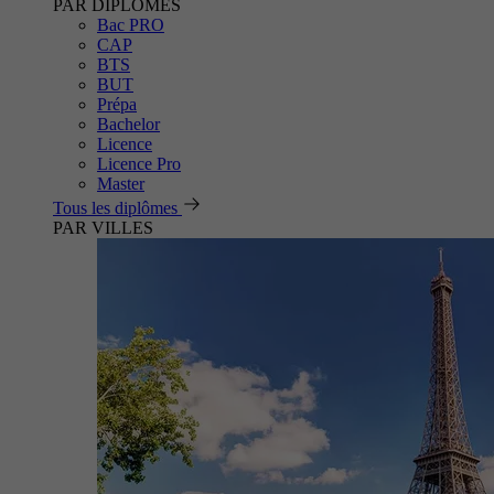
PAR DIPLÔMES
Bac PRO
CAP
BTS
BUT
Prépa
Bachelor
Licence
Licence Pro
Master
Tous les diplômes
PAR VILLES