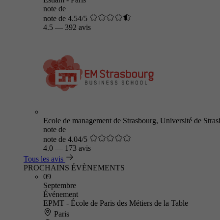
note de
note de 4.54/5
4.5
—
392 avis
Ecole de management de Strasbourg, Université de Stra
note de
note de 4.04/5
4.0
—
173 avis
Tous les avis
PROCHAINS ÉVÈNEMENTS
09
Septembre
Événement
EPMT - École de Paris des Métiers de la Table
Paris