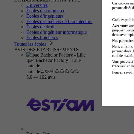
Ces cookies ou 
Universités
personnalisée d
Écoles de commerce
Écoles d’ingénieurs
Cookies public
Écoles des métiers de l’architecture
Avec votre ac
Écoles de droit
proposer des pu
Écoles d’ingénieur informatique
de trouver rapi
Écoles hôtelières
Nos partenaires 
Toutes les écoles
Nous utilisons 
AVIS DES ÉTABLISSEMENTS
personnalisés. 
confidentialité.
Ipac Bachelor Factory - Lille
Vous pouvez à
note de
traceurs
" en b
note de 4.98/5
Pour en savoir 
5.0
—
192 avis
Éstiam - Paris