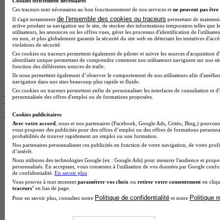
Cookies strictement nécessaires
BTS Pi
Ces traceurs sont nécessaires au bon fonctionnement de nos services et
ne peuvent pas être 
Master International Business
de l'ensemble des cookies ou traceurs
Il s'agit notamment
permettant de maintenir 
BTS Sp3s
active pendant sa navigation sur le site, de stocker des informations temporaires telles que l
utilisateurs, les annonces ou les offres vues, gérer les processus d'identification de l'utilisateu
BAC Pro Assp
ou non, et plus globalement garantir la sécurité du site web en détectant les tentatives d'acc
BTS Gpme
violations de sécurité.
Master MA
Ces cookies ou traceurs permettent également de piloter et suivre les sources d'acquisition d
identifiant unique permettant de comprendre comment nos utilisateurs naviguent sur nos site
BTS Dietetique
fonction des différentes sources de trafic.
Master Mass
Ils nous permettent également d’observer le comportement de nos utilisateurs afin d'amélior
Cap Cuisine
navigation dans nos sites beaucoup plus rapide et fluide.
Ces cookies ou traceurs permettent enfin de personnaliser les interfaces de consultation et d
personnalisée des offres d'emploi ou de formations proposées.
Les intitulés de diplôme par ville les plus
recherchés
Cookies publicitaires
Avec votre accord
, nous et nos partenaires (Facebook, Google Ads, Critéo, Bing,) pouvons 
vous proposer des publicités pour des offres d’emploi ou des offres de formations personna
Master Meef à Lille
probabilités de trouver rapidement un emploi ou une formation.
Prépa Medecine à Paris
Nos partenaires personnalisent ces publicités en fonction de votre navigation, de votre profi
Licence Psychologie à Paris
d’intérêt.
Master Psychologie à Lyon
Nous utilisons des technologies Google (ex : Google Ads) pour mesurer l'audience et propos
personnalisés. En acceptant, vous consentez à l'utilisation de vos données par Google conf
Licence Psychologie à Toulouse
de confidentialité.
En savoir plus
Master Psychologie à Lille
Vous pouvez à tout moment
paramétrer vos choix
ou
retirer votre consentement
en cliqu
Master Psychologie à Montpellier
traceurs
" en bas de page.
Master Psychologie à Paris
Politique de confidentialité
Politique 
Pour en savoir plus, consultez notre
et notre
Master Meef à Lyon
Master Meef à Paris