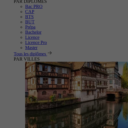
PAR DIPLÔMES
Bac PRO
CAP
BTS
BUT
Prépa
Bachelor
Licence
Licence Pro
Master
Tous les diplômes
PAR VILLES