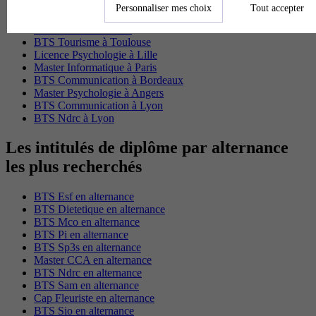
BTS Tourisme à Bordeaux
Personnaliser mes choix
Tout accepter
BTS Tourisme à Lyon
BTS Tourisme à Paris
BTS Tourisme à Toulouse
Licence Psychologie à Lille
Master Informatique à Paris
BTS Communication à Bordeaux
Master Psychologie à Angers
BTS Communication à Lyon
BTS Ndrc à Lyon
Les intitulés de diplôme par alternance
les plus recherchés
BTS Esf en alternance
BTS Dietetique en alternance
BTS Mco en alternance
BTS Pi en alternance
BTS Sp3s en alternance
Master CCA en alternance
BTS Ndrc en alternance
BTS Sam en alternance
Cap Fleuriste en alternance
BTS Sio en alternance