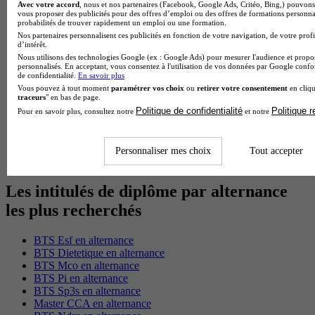
Avec votre accord
, nous et nos partenaires (Facebook, Google Ads, Critéo, Bing,) pouvons 
Master Psychologie à Paris
vous proposer des publicités pour des offres d’emploi ou des offres de formations personna
Master Meef à Lyon
probabilités de trouver rapidement un emploi ou une formation.
Master Meef à Paris
Nos partenaires personnalisent ces publicités en fonction de votre navigation, de votre profi
d’intérêt.
BTS Tourisme à Bordeaux
Nous utilisons des technologies Google (ex : Google Ads) pour mesurer l'audience et propos
BTS Tourisme à Lyon
personnalisés. En acceptant, vous consentez à l'utilisation de vos données par Google conf
BTS Tourisme à Paris
de confidentialité.
En savoir plus
BTS Tourisme à Toulouse
Vous pouvez à tout moment
paramétrer vos choix
ou
retirer votre consentement
en cliqu
traceurs
" en bas de page.
Licence Psychologie à Lille
Politique de confidentialité
Politique 
Master Informatique à Paris
Pour en savoir plus, consultez notre
et notre
BTS Communication à Bordeaux
Master Psychologie à Angers
BTS Communication à Lyon
Personnaliser mes choix
Tout accepter
BTS Ndrc à Lyon
Les intitulés de diplôme par alternance
les plus recherchés
BTS Esf en alternance
BTS Dietetique en alternance
BTS Mco en alternance
BTS Pi en alternance
BTS Sp3s en alternance
Master CCA en alternance