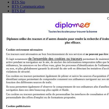
BTS Sio
BTS Communication
BTS Esf
Licence Science de l education
C
BTS Pi
Master International Business
BTS Sp3s
BAC Pro Assp
BTS Gpme
Diplomeo utilise des traceurs et d’autres données pour rendre la recherche d’école
Master MA
plus efficace.
BTS Dietetique
Cookies strictement nécessaires
Master Mass
Ces traceurs sont nécessaires au bon fonctionnement de nos services et
ne peuvent pas être 
Cap Cuisine
de l'ensemble des cookies ou traceurs
Il s'agit notamment
permettant de maintenir 
active pendant sa navigation sur le site, de stocker des informations temporaires telles que l
Les intitulés de diplôme par ville les plus
utilisateurs, les annonces ou les offres vues, gérer les processus d'identification de l'utilisateu
ou non, et plus globalement garantir la sécurité du site web en détectant les tentatives d'acc
recherchés
violations de sécurité.
Ces cookies ou traceurs permettent également de piloter et suivre les sources d'acquisition d
identifiant unique permettant de comprendre comment nos utilisateurs naviguent sur nos site
Master Meef à Lille
fonction des différentes sources de trafic.
Prépa Medecine à Paris
Ils nous permettent également d’observer le comportement de nos utilisateurs afin d'amélior
navigation dans nos sites beaucoup plus rapide et fluide.
Licence Psychologie à Paris
Ces cookies ou traceurs permettent enfin de personnaliser les interfaces de consultation et d
Master Psychologie à Lyon
personnalisée des offres d'emploi ou de formations proposées.
Licence Psychologie à Toulouse
Master Psychologie à Lille
Cookies publicitaires
Master Psychologie à Montpellier