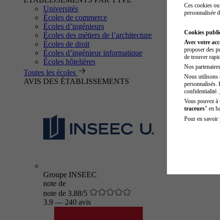
Ces cookies ou 
Universités
personnalisée d
Écoles de commerce
Écoles d’ingénieurs
Cookies public
Écoles des métiers de l’architecture
Avec votre ac
Écoles de droit
proposer des pu
Écoles d’ingénieur informatique
de trouver rapi
Écoles hôtelières
Nos partenaires 
Toutes les écoles
Nous utilisons 
AVIS DES ÉTABLISSEMENTS
personnalisés. 
confidentialité.
Vous pouvez à
traceurs
" en b
Pour en savoir 
Groupe INSEEC
note de
note de 3.88/5
3.9
—
240 avis