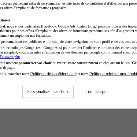
traceurs permettent enfin de personnaliser les interfaces de consultation et d'effectuer une prése
es offres d'emploi ou de formations proposées.
itaires
cord
, nous et nos partenaires (Facebook, Google Ads, Critéo, Bing,) pouvons utiliser des trace
blicités pour des offres d’emploi ou des offres de formations personnalisés afin d’augmenter v
dement un emploi ou une formation.
personnalisent ces publicités en fonction de votre navigation, de votre profil et de vos centres d
des technologies Google (ex : Google Ads) pour mesurer l'audience et proposer des contenus/pu
En acceptant, vous consentez à l'utilisation de vos données par Google conformément à leur poli
En savoir plus
 tout moment
paramétrer vos choix
ou
retirer votre consentement
en cliquant sur le lien "
Gér
as de page.
Politique de confidentialité
Politique relative aux cook
plus, consultez notre
et notre
Personnaliser mes choix
Tout accepter