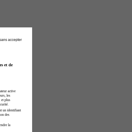
sans accepter
es et de
ateur active
urs, les
 et plus
curité.
t un identifiant
ion des
endre la