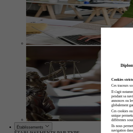
Diplome
Cookies strict
Ces traceurs so
Il s'agit notam
pendant sa navig
annonces ou les 
globalement gara
Ces cookies ou t
unique permetta
différentes sour
Ils nous permet
Établissements
navigation dans
ÉTABLISSEMENTS PAR TYPE