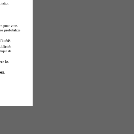
ntation
urs pour vous
os probabilités
’intérêt.
blicités
tique de
er les
ies
.