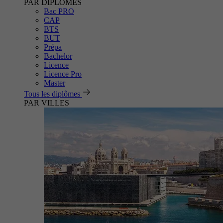
PAR DIPLÔMES
Bac PRO
CAP
BTS
BUT
Prépa
Bachelor
Licence
Licence Pro
Master
Tous les diplômes
PAR VILLES