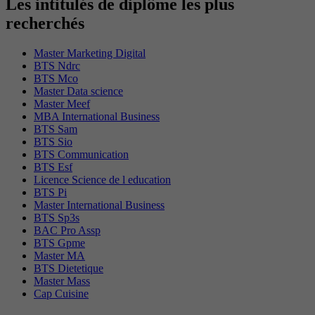
Les intitulés de diplôme les plus
recherchés
Master Marketing Digital
BTS Ndrc
BTS Mco
Master Data science
Master Meef
MBA International Business
BTS Sam
BTS Sio
BTS Communication
BTS Esf
Licence Science de l education
BTS Pi
Master International Business
BTS Sp3s
BAC Pro Assp
BTS Gpme
Master MA
BTS Dietetique
Master Mass
Cap Cuisine