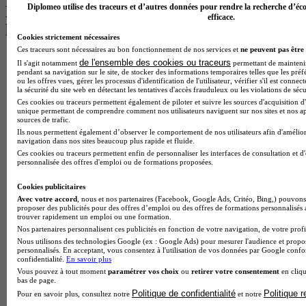
Diplomeo utilise des traceurs et d’autres données pour rendre la recherche d’éco
Les intitulés de diplôme par alternance
efficace.
les plus recherchés
Cookies strictement nécessaires
Ces traceurs sont nécessaires au bon fonctionnement de nos services et
ne peuvent pas être 
BTS Esf en alternance
de l'ensemble des cookies ou traceurs
Il s'agit notamment
permettant de maintenir 
BTS Dietetique en alternance
pendant sa navigation sur le site, de stocker des informations temporaires telles que les préf
ou les offres vues, gérer les processus d'identification de l'utilisateur, vérifier s'il est conn
BTS Mco en alternance
la sécurité du site web en détectant les tentatives d'accès frauduleux ou les violations de sécu
BTS Pi en alternance
Ces cookies ou traceurs permettent également de piloter et suivre les sources d'acquisition d'
BTS Sp3s en alternance
unique permettant de comprendre comment nos utilisateurs naviguent sur nos sites et nos ap
Master CCA en alternance
sources de trafic.
BTS Ndrc en alternance
Ils nous permettent également d’observer le comportement de nos utilisateurs afin d'amélior
navigation dans nos sites beaucoup plus rapide et fluide.
BTS Sam en alternance
Ces cookies ou traceurs permettent enfin de personnaliser les interfaces de consultation et d
Cap Fleuriste en alternance
personnalisée des offres d'emploi ou de formations proposées.
BTS Sio en alternance
MSc Marketing Digital en alternance
Cookies publicitaires
BTS Gpme en alternance
Avec votre accord
, nous et nos partenaires (Facebook, Google Ads, Critéo, Bing,) pouvons 
Cap Electricien en alternance
proposer des publicités pour des offres d’emploi ou des offres de formations personnalisés
trouver rapidement un emploi ou une formation.
BTS Gpn en alternance
Nos partenaires personnalisent ces publicités en fonction de votre navigation, de votre profil
BTS Domotique en alternance
Nous utilisons des technologies Google (ex : Google Ads) pour mesurer l'audience et propos
BAC Pro Agora en alternance
personnalisés. En acceptant, vous consentez à l'utilisation de vos données par Google conf
BTS Sta en alternance
confidentialité.
En savoir plus
BTS Iris en alternance
Vous pouvez à tout moment
paramétrer vos choix
ou
retirer votre consentement
en cliqu
BTS Tpl en alternance
bas de page.
BTS Ati en alternance
Politique de confidentialité
Politique 
Pour en savoir plus, consultez notre
et notre