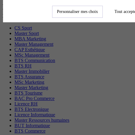
Les diplômes par filière les plus
Personnaliser mes choix
Tout accept
recherchés
CS Sport
Master Sport
MBA Marketing
Master Management
CAP Esthétique
MSc Management
BTS Communication
BTS RH
Master Immobilier
BTS Assurance
MSc Marketing
Master Marketing
BTS Tourisme
BAC Pro Commerce
Licence RH
BTS Electronique
Licence Informatique
Master Ressources humaines
BUT Informatique
BTS Commerce