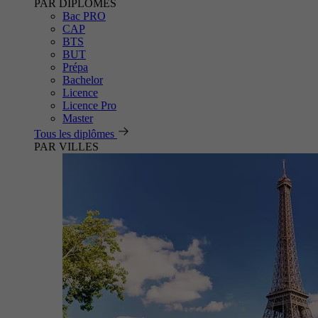
PAR DIPLÔMES
Bac PRO
CAP
BTS
BUT
Prépa
Bachelor
Licence
Licence Pro
Master
Tous les diplômes
PAR VILLES