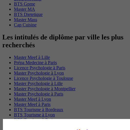
BTS Gpme
Master MA
BTS Dietetique
Master Mass
Cap Cuisine
Les intitulés de diplôme par ville les plus
recherchés
Master Meef à Lille
Prépa Medecine à Paris
Licence Psychologie à Paris
Master Psychologie à Lyon
Licence Psychologie à Toulouse
Master Psychologie à Lille
Master Psychologie à Montpellier
Master Psychologie à Paris
Master Meef à Lyon
Master Meef à Paris
BTS Tourisme à Bordeaux
BTS Tourisme à Lyon
BTS Tourisme à Paris
BTS Tourisme à Toulouse