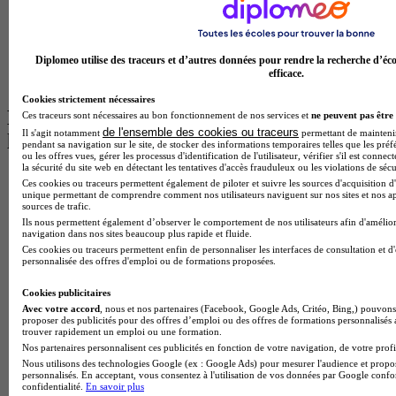
Licence Psychologie à Lille
Master Informatique à Paris
BTS Communication à Bordeaux
Master Psychologie à Angers
Diplomeo utilise des traceurs et d’autres données pour rendre la recherche d’éco
BTS Communication à Lyon
efficace.
BTS Ndrc à Lyon
Cookies strictement nécessaires
Les intitulés de diplôme par alternance
Ces traceurs sont nécessaires au bon fonctionnement de nos services et
ne peuvent pas être 
de l'ensemble des cookies ou traceurs
Il s'agit notamment
permettant de maintenir 
les plus recherchés
pendant sa navigation sur le site, de stocker des informations temporaires telles que les préf
ou les offres vues, gérer les processus d'identification de l'utilisateur, vérifier s'il est conn
la sécurité du site web en détectant les tentatives d'accès frauduleux ou les violations de sécu
BTS Esf en alternance
Ces cookies ou traceurs permettent également de piloter et suivre les sources d'acquisition d'
BTS Dietetique en alternance
unique permettant de comprendre comment nos utilisateurs naviguent sur nos sites et nos ap
sources de trafic.
BTS Mco en alternance
Ils nous permettent également d’observer le comportement de nos utilisateurs afin d'amélior
BTS Pi en alternance
navigation dans nos sites beaucoup plus rapide et fluide.
BTS Sp3s en alternance
Ces cookies ou traceurs permettent enfin de personnaliser les interfaces de consultation et d
Master CCA en alternance
personnalisée des offres d'emploi ou de formations proposées.
BTS Ndrc en alternance
BTS Sam en alternance
Cookies publicitaires
Cap Fleuriste en alternance
Avec votre accord
, nous et nos partenaires (Facebook, Google Ads, Critéo, Bing,) pouvons 
proposer des publicités pour des offres d’emploi ou des offres de formations personnalisés
BTS Sio en alternance
trouver rapidement un emploi ou une formation.
MSc Marketing Digital en alternance
Nos partenaires personnalisent ces publicités en fonction de votre navigation, de votre profil
BTS Gpme en alternance
Nous utilisons des technologies Google (ex : Google Ads) pour mesurer l'audience et propos
Cap Electricien en alternance
personnalisés. En acceptant, vous consentez à l'utilisation de vos données par Google conf
BTS Gpn en alternance
confidentialité.
En savoir plus