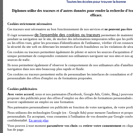
BTS Ndrc à Lyon
Diplomeo utilise des traceurs et d’autres données pour rendre la recherche d’éco
Les intitulés de diplôme par alternance
efficace.
les plus recherchés
Cookies strictement nécessaires
Ces traceurs sont nécessaires au bon fonctionnement de nos services et
ne peuvent pas être 
de l'ensemble des cookies ou traceurs
Il s'agit notamment
permettant de maintenir 
BTS Esf en alternance
pendant sa navigation sur le site, de stocker des informations temporaires telles que les préf
BTS Dietetique en alternance
ou les offres vues, gérer les processus d'identification de l'utilisateur, vérifier s'il est conn
BTS Mco en alternance
la sécurité du site web en détectant les tentatives d'accès frauduleux ou les violations de sécu
BTS Pi en alternance
Ces cookies ou traceurs permettent également de piloter et suivre les sources d'acquisition d'
unique permettant de comprendre comment nos utilisateurs naviguent sur nos sites et nos ap
BTS Sp3s en alternance
sources de trafic.
Master CCA en alternance
Ils nous permettent également d’observer le comportement de nos utilisateurs afin d'amélior
BTS Ndrc en alternance
navigation dans nos sites beaucoup plus rapide et fluide.
BTS Sam en alternance
Ces cookies ou traceurs permettent enfin de personnaliser les interfaces de consultation et d
personnalisée des offres d'emploi ou de formations proposées.
Cap Fleuriste en alternance
BTS Sio en alternance
Cookies publicitaires
MSc Marketing Digital en alternance
Avec votre accord
, nous et nos partenaires (Facebook, Google Ads, Critéo, Bing,) pouvons 
BTS Gpme en alternance
proposer des publicités pour des offres d’emploi ou des offres de formations personnalisés
Cap Electricien en alternance
trouver rapidement un emploi ou une formation.
BTS Gpn en alternance
Nos partenaires personnalisent ces publicités en fonction de votre navigation, de votre profil
BTS Domotique en alternance
Nous utilisons des technologies Google (ex : Google Ads) pour mesurer l'audience et propos
BAC Pro Agora en alternance
personnalisés. En acceptant, vous consentez à l'utilisation de vos données par Google conf
confidentialité.
En savoir plus
BTS Sta en alternance
Vous pouvez à tout moment
paramétrer vos choix
ou
retirer votre consentement
en cliqu
BTS Iris en alternance
bas de page.
BTS Tpl en alternance