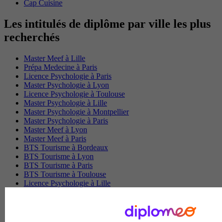
Cap Cuisine
Les intitulés de diplôme par ville les plus
recherchés
Master Meef à Lille
Prépa Medecine à Paris
Licence Psychologie à Paris
Master Psychologie à Lyon
Licence Psychologie à Toulouse
Master Psychologie à Lille
Master Psychologie à Montpellier
Master Psychologie à Paris
Master Meef à Lyon
Master Meef à Paris
BTS Tourisme à Bordeaux
BTS Tourisme à Lyon
BTS Tourisme à Paris
BTS Tourisme à Toulouse
Licence Psychologie à Lille
Master Informatique à Paris
BTS Communication à Bordeaux
Master Psychologie à Angers
BTS Communication à Lyon