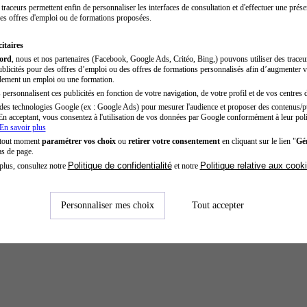
traceurs permettent enfin de personnaliser les interfaces de consultation et d'effectuer une prése
es offres d'emploi ou de formations proposées.
itaires
cord
, nous et nos partenaires (Facebook, Google Ads, Critéo, Bing,) pouvons utiliser des trace
blicités pour des offres d’emploi ou des offres de formations personnalisés afin d’augmenter v
dement un emploi ou une formation.
personnalisent ces publicités en fonction de votre navigation, de votre profil et de vos centres d
des technologies Google (ex : Google Ads) pour mesurer l'audience et proposer des contenus/pu
En acceptant, vous consentez à l'utilisation de vos données par Google conformément à leur poli
En savoir plus
 tout moment
paramétrer vos choix
ou
retirer votre consentement
en cliquant sur le lien "
Gér
as de page.
Politique de confidentialité
Politique relative aux cook
plus, consultez notre
et notre
Personnaliser mes choix
Tout accepter