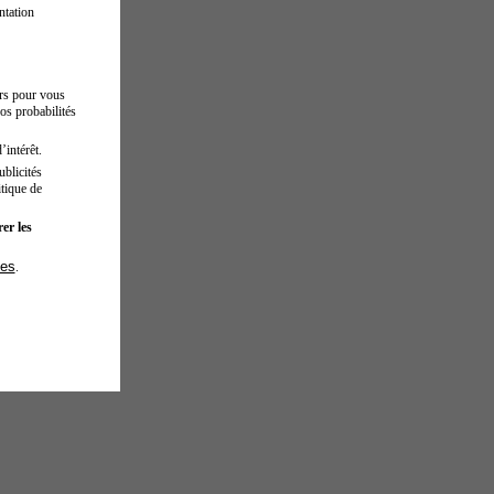
ntation
urs pour vous
os probabilités
’intérêt.
blicités
tique de
er les
ies
.