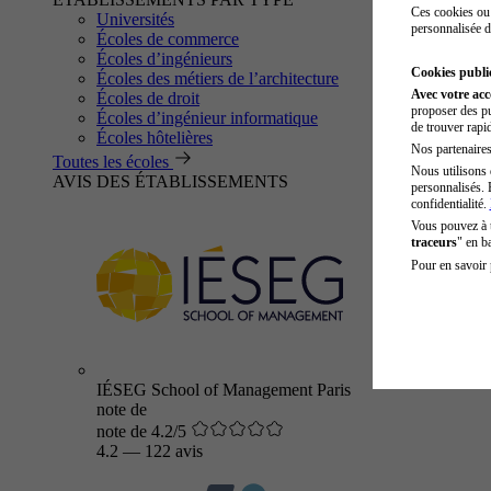
Ces cookies ou 
Universités
personnalisée d
Écoles de commerce
Écoles d’ingénieurs
Cookies public
Écoles des métiers de l’architecture
Avec votre ac
Écoles de droit
proposer des pu
Écoles d’ingénieur informatique
de trouver rapi
Écoles hôtelières
Nos partenaires 
Toutes les écoles
Nous utilisons 
AVIS DES ÉTABLISSEMENTS
personnalisés. 
confidentialité.
Vous pouvez à
traceurs
" en b
Pour en savoir 
IÉSEG School of Management Paris
note de
note de 4.2/5
4.2
—
122 avis