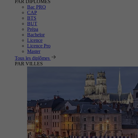
PAR DIPLÔMES
Bac PRO
CAP
BTS
BUT
Prépa
Bachelor
Licence
Licence Pro
Master
Tous les diplômes
PAR VILLES