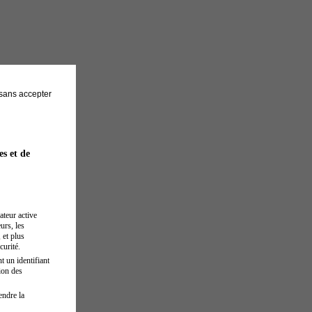
sans accepter
es et de
ateur active
urs, les
 et plus
curité.
t un identifiant
ion des
endre la