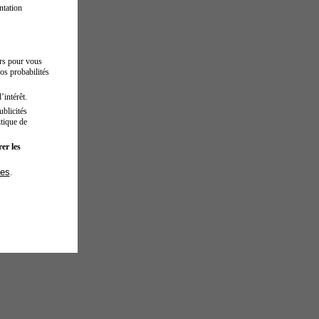
ntation
urs pour vous
os probabilités
’intérêt.
blicités
tique de
er les
ies
.