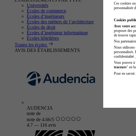
Ces cookies ou 
Universités
personnalisée d
Écoles de commerce
Écoles d’ingénieurs
Cookies public
Écoles des métiers de l’architecture
Avec votre ac
Écoles de droit
proposer des pu
Écoles d’ingénieur informatique
de trouver rapi
Écoles hôtelières
Nos partenaires 
Toutes les écoles
Nous utilisons 
AVIS DES ÉTABLISSEMENTS
personnalisés. 
confidentialité.
Vous pouvez à
traceurs
" en b
Pour en savoir 
AUDENCIA
note de
note de 4.66/5
4.7
—
116 avis