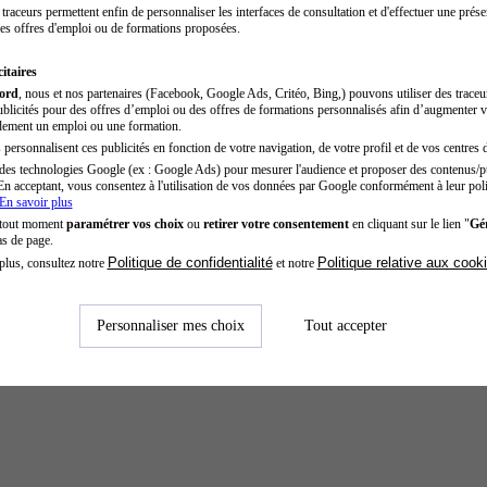
traceurs permettent enfin de personnaliser les interfaces de consultation et d'effectuer une prése
es offres d'emploi ou de formations proposées.
itaires
cord
, nous et nos partenaires (Facebook, Google Ads, Critéo, Bing,) pouvons utiliser des trace
blicités pour des offres d’emploi ou des offres de formations personnalisés afin d’augmenter v
dement un emploi ou une formation.
personnalisent ces publicités en fonction de votre navigation, de votre profil et de vos centres d
des technologies Google (ex : Google Ads) pour mesurer l'audience et proposer des contenus/pu
En acceptant, vous consentez à l'utilisation de vos données par Google conformément à leur poli
En savoir plus
 tout moment
paramétrer vos choix
ou
retirer votre consentement
en cliquant sur le lien "
Gér
as de page.
Politique de confidentialité
Politique relative aux cook
plus, consultez notre
et notre
Personnaliser mes choix
Tout accepter