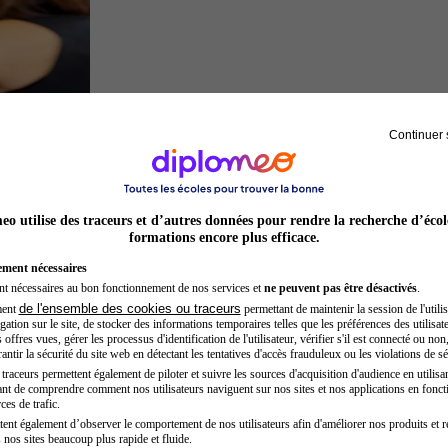
Continuer 
Préparateur physique
o utilise des traceurs et d’autres données pour rendre la recherche d’écol
formations encore plus efficace.
ement nécessaires
nt nécessaires au bon fonctionnement de nos services et
ne peuvent pas être désactivés
.
de l'ensemble des cookies ou traceurs
ment
permettant de maintenir la session de l'utilis
ation sur le site, de stocker des informations temporaires telles que les préférences des utilisate
offres vues, gérer les processus d'identification de l'utilisateur, vérifier s'il est connecté ou non,
ntir la sécurité du site web en détectant les tentatives d'accès frauduleux ou les violations de sé
raceurs permettent également de piloter et suivre les sources d'acquisition d'audience en utilisan
nt de comprendre comment nos utilisateurs naviguent sur nos sites et nos applications en fonct
Entrepreneur
ces de trafic.
tent également d’observer le comportement de nos utilisateurs afin d'améliorer nos produits et r
 nos sites beaucoup plus rapide et fluide.