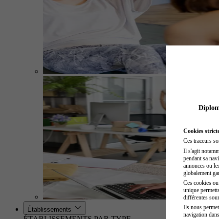
Diplome
Cookies strict
Ces traceurs so
Il s'agit notam
pendant sa navig
annonces ou les 
globalement gara
Ces cookies ou t
unique permetta
différentes sour
Ils nous permet
Établissements
navigation dans
ÉTABLISSEMENTS PAR TYPE