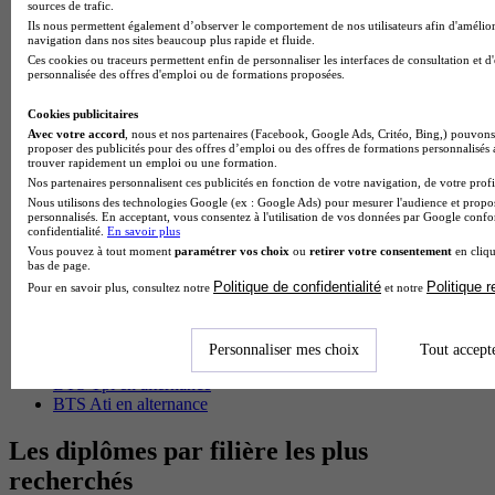
sources de trafic.
BTS Esf en alternance
Ils nous permettent également d’observer le comportement de nos utilisateurs afin d'amélior
navigation dans nos sites beaucoup plus rapide et fluide.
BTS Dietetique en alternance
Ces cookies ou traceurs permettent enfin de personnaliser les interfaces de consultation et d
BTS Mco en alternance
personnalisée des offres d'emploi ou de formations proposées.
BTS Pi en alternance
BTS Sp3s en alternance
Cookies publicitaires
Master CCA en alternance
Avec votre accord
, nous et nos partenaires (Facebook, Google Ads, Critéo, Bing,) pouvons 
BTS Ndrc en alternance
proposer des publicités pour des offres d’emploi ou des offres de formations personnalisés
trouver rapidement un emploi ou une formation.
BTS Sam en alternance
Nos partenaires personnalisent ces publicités en fonction de votre navigation, de votre profil
Cap Fleuriste en alternance
Nous utilisons des technologies Google (ex : Google Ads) pour mesurer l'audience et propos
BTS Sio en alternance
personnalisés. En acceptant, vous consentez à l'utilisation de vos données par Google conf
MSc Marketing Digital en alternance
confidentialité.
En savoir plus
BTS Gpme en alternance
Vous pouvez à tout moment
paramétrer vos choix
ou
retirer votre consentement
en cliqu
Cap Electricien en alternance
bas de page.
BTS Gpn en alternance
Politique de confidentialité
Politique 
Pour en savoir plus, consultez notre
et notre
BTS Domotique en alternance
BAC Pro Agora en alternance
BTS Sta en alternance
Personnaliser mes choix
Tout accept
BTS Iris en alternance
BTS Tpl en alternance
BTS Ati en alternance
Les diplômes par filière les plus
recherchés