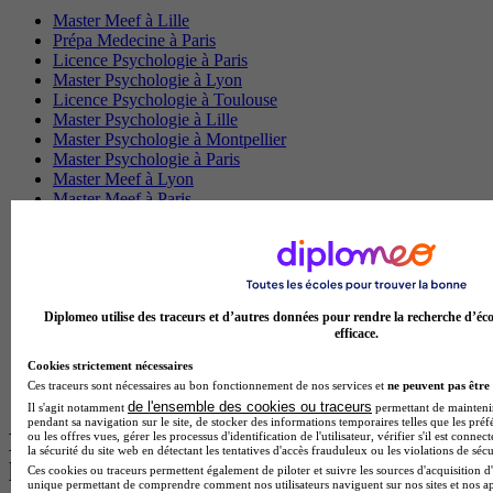
Master Meef à Lille
Prépa Medecine à Paris
Licence Psychologie à Paris
Master Psychologie à Lyon
Licence Psychologie à Toulouse
Master Psychologie à Lille
Master Psychologie à Montpellier
Master Psychologie à Paris
Master Meef à Lyon
Master Meef à Paris
BTS Tourisme à Bordeaux
BTS Tourisme à Lyon
BTS Tourisme à Paris
BTS Tourisme à Toulouse
Licence Psychologie à Lille
Master Informatique à Paris
Diplomeo utilise des traceurs et d’autres données pour rendre la recherche d’éco
efficace.
BTS Communication à Bordeaux
Master Psychologie à Angers
Cookies strictement nécessaires
BTS Communication à Lyon
Ces traceurs sont nécessaires au bon fonctionnement de nos services et
ne peuvent pas être 
BTS Ndrc à Lyon
de l'ensemble des cookies ou traceurs
Il s'agit notamment
permettant de maintenir 
pendant sa navigation sur le site, de stocker des informations temporaires telles que les préf
Les intitulés de diplôme par alternance
ou les offres vues, gérer les processus d'identification de l'utilisateur, vérifier s'il est conn
la sécurité du site web en détectant les tentatives d'accès frauduleux ou les violations de sécu
les plus recherchés
Ces cookies ou traceurs permettent également de piloter et suivre les sources d'acquisition d'
unique permettant de comprendre comment nos utilisateurs naviguent sur nos sites et nos ap