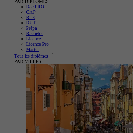
PAR DIPLÔMES
Bac PRO
CAP
BTS
BUT
Prépa
Bachelor
Licence
Licence Pro
Master
Tous les diplômes
PAR VILLES