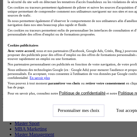
BTS Sp3s en alternance
la sécurité du site web en détectant les tentatives d'accès frauduleux ou les violations de sécu
Master CCA en alternance
Ces cookies ou traceurs permettent également de piloter et suivre les sources d'acquisition d'
unique permettant de comprendre comment nos utilisateurs naviguent sur nos sites et nos ap
BTS Ndrc en alternance
sources de trafic.
BTS Sam en alternance
Ils nous permettent également d’observer le comportement de nos utilisateurs afin d'amélior
Cap Fleuriste en alternance
navigation dans nos sites beaucoup plus rapide et fluide.
BTS Sio en alternance
Ces cookies ou traceurs permettent enfin de personnaliser les interfaces de consultation et d
MSc Marketing Digital en alternance
personnalisée des offres d'emploi ou de formations proposées.
BTS Gpme en alternance
Cap Electricien en alternance
Cookies publicitaires
BTS Gpn en alternance
Avec votre accord
, nous et nos partenaires (Facebook, Google Ads, Critéo, Bing,) pouvons 
proposer des publicités pour des offres d’emploi ou des offres de formations personnalisés
BTS Domotique en alternance
trouver rapidement un emploi ou une formation.
BAC Pro Agora en alternance
Nos partenaires personnalisent ces publicités en fonction de votre navigation, de votre profil
BTS Sta en alternance
Nous utilisons des technologies Google (ex : Google Ads) pour mesurer l'audience et propos
BTS Iris en alternance
personnalisés. En acceptant, vous consentez à l'utilisation de vos données par Google conf
BTS Tpl en alternance
confidentialité.
En savoir plus
BTS Ati en alternance
Vous pouvez à tout moment
paramétrer vos choix
ou
retirer votre consentement
en cliqu
bas de page.
Politique de confidentialité
Politique 
Pour en savoir plus, consultez notre
et notre
Les diplômes par filière les plus
recherchés
Personnaliser mes choix
Tout accept
CS Sport
Master Sport
MBA Marketing
Master Management