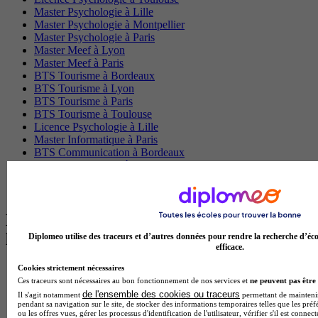
Master Psychologie à Lille
Master Psychologie à Montpellier
Master Psychologie à Paris
Master Meef à Lyon
Master Meef à Paris
BTS Tourisme à Bordeaux
BTS Tourisme à Lyon
BTS Tourisme à Paris
BTS Tourisme à Toulouse
Licence Psychologie à Lille
Master Informatique à Paris
BTS Communication à Bordeaux
Master Psychologie à Angers
BTS Communication à Lyon
BTS Ndrc à Lyon
Les intitulés de diplôme par alternance
les plus recherchés
Diplomeo utilise des traceurs et d’autres données pour rendre la recherche d’éco
efficace.
Cookies strictement nécessaires
BTS Esf en alternance
Ces traceurs sont nécessaires au bon fonctionnement de nos services et
ne peuvent pas être 
BTS Dietetique en alternance
de l'ensemble des cookies ou traceurs
BTS Mco en alternance
Il s'agit notamment
permettant de maintenir 
pendant sa navigation sur le site, de stocker des informations temporaires telles que les préf
BTS Pi en alternance
ou les offres vues, gérer les processus d'identification de l'utilisateur, vérifier s'il est conn