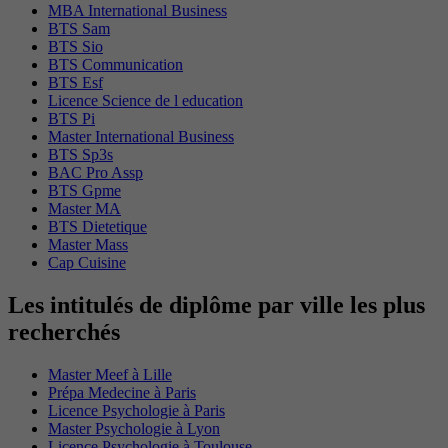
MBA International Business
BTS Sam
BTS Sio
BTS Communication
BTS Esf
Licence Science de l education
BTS Pi
Master International Business
BTS Sp3s
BAC Pro Assp
BTS Gpme
Master MA
BTS Dietetique
Master Mass
Cap Cuisine
Les intitulés de diplôme par ville les plus
recherchés
Master Meef à Lille
Prépa Medecine à Paris
Licence Psychologie à Paris
Master Psychologie à Lyon
Licence Psychologie à Toulouse