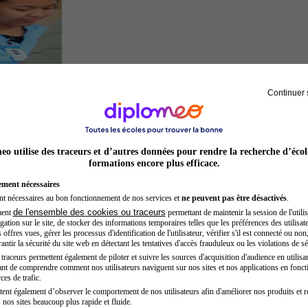
Continuer 
Secrétaire médicale
o utilise des traceurs et d’autres données pour rendre la recherche d’écol
formations encore plus efficace.
ement nécessaires
nt nécessaires au bon fonctionnement de nos services et
ne peuvent pas être désactivés
.
de l'ensemble des cookies ou traceurs
ment
permettant de maintenir la session de l'utilis
ation sur le site, de stocker des informations temporaires telles que les préférences des utilisate
offres vues, gérer les processus d'identification de l'utilisateur, vérifier s'il est connecté ou non,
ntir la sécurité du site web en détectant les tentatives d'accès frauduleux ou les violations de sé
raceurs permettent également de piloter et suivre les sources d'acquisition d'audience en utilisan
nt de comprendre comment nos utilisateurs naviguent sur nos sites et nos applications en fonct
Architecte
ces de trafic.
tent également d’observer le comportement de nos utilisateurs afin d'améliorer nos produits et r
 nos sites beaucoup plus rapide et fluide.