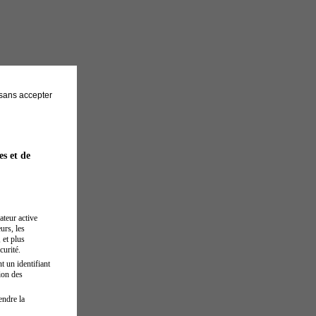
sans accepter
es et de
ateur active
urs, les
 et plus
curité.
t un identifiant
ion des
endre la