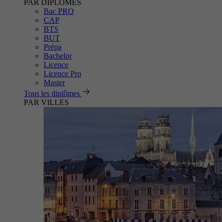
PAR DIPLÔMES
Bac PRO
CAP
BTS
BUT
Prépa
Bachelor
Licence
Licence Pro
Master
Tous les diplômes
PAR VILLES