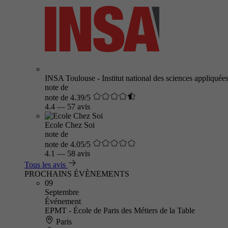
INSA Toulouse - Institut national des sciences appliquée
note de
note de 4.39/5
4.4
—
57 avis
Ecole Chez Soi
note de
note de 4.05/5
4.1
—
58 avis
Tous les avis
PROCHAINS ÉVÈNEMENTS
09
Septembre
Événement
EPMT - École de Paris des Métiers de la Table
Paris