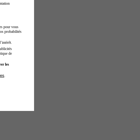
ntation
urs pour vous
os probabilités
’intérêt.
blicités
tique de
er les
ies
.