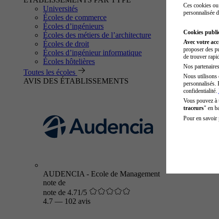
Ces cookies ou 
Universités
personnalisée d
Écoles de commerce
Écoles d’ingénieurs
Cookies public
Écoles des métiers de l’architecture
Avec votre ac
Écoles de droit
proposer des pu
Écoles d’ingénieur informatique
de trouver rapi
Écoles hôtelières
Nos partenaires 
Toutes les écoles
Nous utilisons 
AVIS DES ÉTABLISSEMENTS
personnalisés. 
confidentialité.
Vous pouvez à
traceurs
" en b
Pour en savoir 
AUDENCIA - Ecole de Management
note de
note de 4.71/5
4.7
—
102 avis