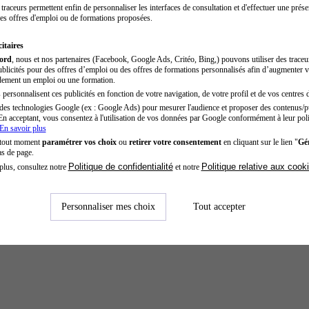
traceurs permettent enfin de personnaliser les interfaces de consultation et d'effectuer une prése
es offres d'emploi ou de formations proposées.
itaires
cord
, nous et nos partenaires (Facebook, Google Ads, Critéo, Bing,) pouvons utiliser des trace
blicités pour des offres d’emploi ou des offres de formations personnalisés afin d’augmenter v
dement un emploi ou une formation.
personnalisent ces publicités en fonction de votre navigation, de votre profil et de vos centres d
des technologies Google (ex : Google Ads) pour mesurer l'audience et proposer des contenus/pu
En acceptant, vous consentez à l'utilisation de vos données par Google conformément à leur poli
En savoir plus
 tout moment
paramétrer vos choix
ou
retirer votre consentement
en cliquant sur le lien "
Gér
as de page.
Politique de confidentialité
Politique relative aux cook
plus, consultez notre
et notre
Personnaliser mes choix
Tout accepter