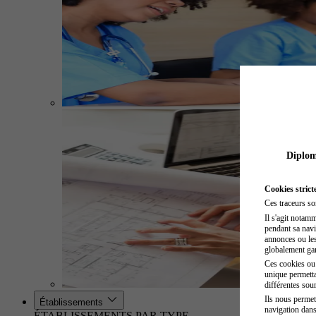
Diplome
Cookies strict
Ces traceurs so
Il s'agit notam
pendant sa navig
annonces ou les 
globalement gara
Ces cookies ou t
unique permetta
différentes sour
Ils nous permet
Établissements
navigation dans
ÉTABLISSEMENTS PAR TYPE