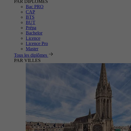
PAR DIPLÔMES
Bac PRO
CAP
BTS
BUT
Prépa
Bachelor
Licence
Licence Pro
Master
Tous les diplômes
PAR VILLES