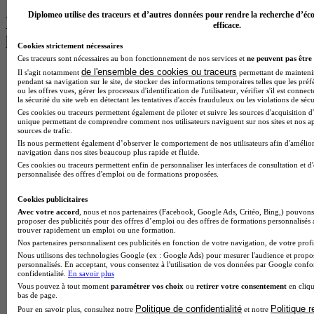
Diplomeo utilise des traceurs et d’autres données pour rendre la recherche d’éco
Les intitulés de diplôme par alternance
efficace.
les plus recherchés
Cookies strictement nécessaires
Ces traceurs sont nécessaires au bon fonctionnement de nos services et
ne peuvent pas être 
BTS Esf en alternance
de l'ensemble des cookies ou traceurs
Il s'agit notamment
permettant de maintenir 
pendant sa navigation sur le site, de stocker des informations temporaires telles que les préf
BTS Dietetique en alternance
ou les offres vues, gérer les processus d'identification de l'utilisateur, vérifier s'il est conn
BTS Mco en alternance
la sécurité du site web en détectant les tentatives d'accès frauduleux ou les violations de sécu
BTS Pi en alternance
Ces cookies ou traceurs permettent également de piloter et suivre les sources d'acquisition d'
BTS Sp3s en alternance
unique permettant de comprendre comment nos utilisateurs naviguent sur nos sites et nos ap
sources de trafic.
Master CCA en alternance
Ils nous permettent également d’observer le comportement de nos utilisateurs afin d'amélior
BTS Ndrc en alternance
navigation dans nos sites beaucoup plus rapide et fluide.
BTS Sam en alternance
Ces cookies ou traceurs permettent enfin de personnaliser les interfaces de consultation et d
Cap Fleuriste en alternance
personnalisée des offres d'emploi ou de formations proposées.
BTS Sio en alternance
MSc Marketing Digital en alternance
Cookies publicitaires
BTS Gpme en alternance
Avec votre accord
, nous et nos partenaires (Facebook, Google Ads, Critéo, Bing,) pouvons 
proposer des publicités pour des offres d’emploi ou des offres de formations personnalisés
Cap Electricien en alternance
trouver rapidement un emploi ou une formation.
BTS Gpn en alternance
Nos partenaires personnalisent ces publicités en fonction de votre navigation, de votre profil
BTS Domotique en alternance
Nous utilisons des technologies Google (ex : Google Ads) pour mesurer l'audience et propos
BAC Pro Agora en alternance
personnalisés. En acceptant, vous consentez à l'utilisation de vos données par Google conf
BTS Sta en alternance
confidentialité.
En savoir plus
BTS Iris en alternance
Vous pouvez à tout moment
paramétrer vos choix
ou
retirer votre consentement
en cliqu
bas de page.
BTS Tpl en alternance
Politique de confidentialité
Politique 
Pour en savoir plus, consultez notre
et notre
BTS Ati en alternance