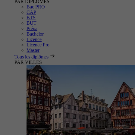
PAR DIPLÔMES
Bac PRO
CAP
BTS
BUT
Prépa
Bachelor
Licence
Licence Pro
Master
Tous les diplômes
PAR VILLES