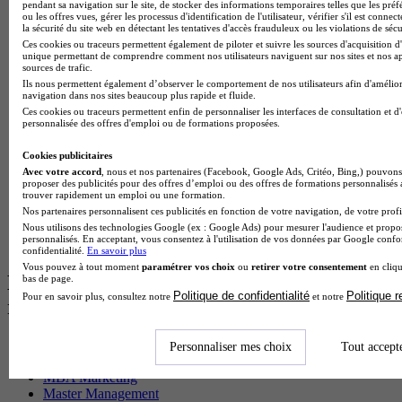
BTS Sp3s en alternance
pendant sa navigation sur le site, de stocker des informations temporaires telles que les préf
ou les offres vues, gérer les processus d'identification de l'utilisateur, vérifier s'il est conn
Master CCA en alternance
la sécurité du site web en détectant les tentatives d'accès frauduleux ou les violations de sécu
BTS Ndrc en alternance
Ces cookies ou traceurs permettent également de piloter et suivre les sources d'acquisition d'
BTS Sam en alternance
unique permettant de comprendre comment nos utilisateurs naviguent sur nos sites et nos ap
Cap Fleuriste en alternance
sources de trafic.
BTS Sio en alternance
Ils nous permettent également d’observer le comportement de nos utilisateurs afin d'amélior
navigation dans nos sites beaucoup plus rapide et fluide.
MSc Marketing Digital en alternance
Ces cookies ou traceurs permettent enfin de personnaliser les interfaces de consultation et d
BTS Gpme en alternance
personnalisée des offres d'emploi ou de formations proposées.
Cap Electricien en alternance
BTS Gpn en alternance
Cookies publicitaires
BTS Domotique en alternance
Avec votre accord
, nous et nos partenaires (Facebook, Google Ads, Critéo, Bing,) pouvons 
BAC Pro Agora en alternance
proposer des publicités pour des offres d’emploi ou des offres de formations personnalisés
trouver rapidement un emploi ou une formation.
BTS Sta en alternance
Nos partenaires personnalisent ces publicités en fonction de votre navigation, de votre profil
BTS Iris en alternance
Nous utilisons des technologies Google (ex : Google Ads) pour mesurer l'audience et propos
BTS Tpl en alternance
personnalisés. En acceptant, vous consentez à l'utilisation de vos données par Google conf
BTS Ati en alternance
confidentialité.
En savoir plus
Vous pouvez à tout moment
paramétrer vos choix
ou
retirer votre consentement
en cliqu
Les diplômes par filière les plus
bas de page.
Politique de confidentialité
Politique 
Pour en savoir plus, consultez notre
et notre
recherchés
CS Sport
Personnaliser mes choix
Tout accept
Master Sport
MBA Marketing
Master Management