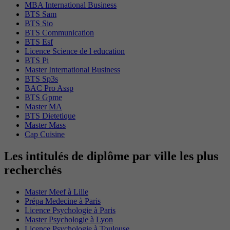
MBA International Business
BTS Sam
BTS Sio
BTS Communication
BTS Esf
Licence Science de l education
BTS Pi
Master International Business
BTS Sp3s
BAC Pro Assp
BTS Gpme
Master MA
BTS Dietetique
Master Mass
Cap Cuisine
Les intitulés de diplôme par ville les plus
recherchés
Master Meef à Lille
Prépa Medecine à Paris
Licence Psychologie à Paris
Master Psychologie à Lyon
Licence Psychologie à Toulouse