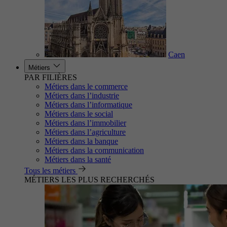
Caen
Métiers
PAR FILIÈRES
Métiers dans le commerce
Métiers dans l’industrie
Métiers dans l’informatique
Métiers dans le social
Métiers dans l’immobilier
Métiers dans l’agriculture
Métiers dans la banque
Métiers dans la communication
Métiers dans la santé
Tous les métiers
MÉTIERS LES PLUS RECHERCHÉS