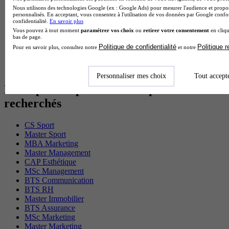
Cap Electricien en alternance
Nous utilisons des technologies Google (ex : Google Ads) pour mesurer l'audience et propos
BTS Gpn en alternance
personnalisés. En acceptant, vous consentez à l'utilisation de vos données par Google conf
BTS Domotique en alternance
confidentialité.
En savoir plus
BAC Pro Agora en alternance
Vous pouvez à tout moment
paramétrer vos choix
ou
retirer votre consentement
en cliqu
bas de page.
BTS Sta en alternance
Politique de confidentialité
Politique 
Pour en savoir plus, consultez notre
et notre
BTS Iris en alternance
BTS Tpl en alternance
BTS Ati en alternance
Personnaliser mes choix
Tout accept
Les diplômes par filière les plus
recherchés
CS Sport
Master Sport
MBA Marketing
Master Management
CAP Esthétique
MSc Management
BTS Communication
BTS RH
Master Immobilier
BTS Assurance
MSc Marketing
Master Marketing