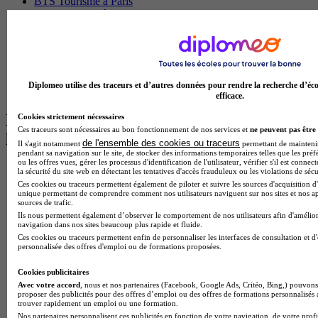
BTS Tourisme à Paris
BTS Tourisme à Toulouse
Licence Psychologie à Lille
Master Informatique à Paris
BTS Communication à Bordeaux
Master Psychologie à Angers
BTS Communication à Lyon
Diplomeo utilise des traceurs et d’autres données pour rendre la recherche d’éco
BTS Ndrc à Lyon
efficace.
Les intitulés de diplôme par alternance
Cookies strictement nécessaires
Ces traceurs sont nécessaires au bon fonctionnement de nos services et
ne peuvent pas être 
les plus recherchés
de l'ensemble des cookies ou traceurs
Il s'agit notamment
permettant de maintenir 
pendant sa navigation sur le site, de stocker des informations temporaires telles que les préf
ou les offres vues, gérer les processus d'identification de l'utilisateur, vérifier s'il est conn
BTS Esf en alternance
la sécurité du site web en détectant les tentatives d'accès frauduleux ou les violations de sécu
BTS Dietetique en alternance
Ces cookies ou traceurs permettent également de piloter et suivre les sources d'acquisition d'
unique permettant de comprendre comment nos utilisateurs naviguent sur nos sites et nos ap
BTS Mco en alternance
sources de trafic.
BTS Pi en alternance
Ils nous permettent également d’observer le comportement de nos utilisateurs afin d'amélior
BTS Sp3s en alternance
navigation dans nos sites beaucoup plus rapide et fluide.
Master CCA en alternance
Ces cookies ou traceurs permettent enfin de personnaliser les interfaces de consultation et d
BTS Ndrc en alternance
personnalisée des offres d'emploi ou de formations proposées.
BTS Sam en alternance
Cap Fleuriste en alternance
Cookies publicitaires
BTS Sio en alternance
Avec votre accord
, nous et nos partenaires (Facebook, Google Ads, Critéo, Bing,) pouvons 
proposer des publicités pour des offres d’emploi ou des offres de formations personnalisés
MSc Marketing Digital en alternance
trouver rapidement un emploi ou une formation.
BTS Gpme en alternance
Nos partenaires personnalisent ces publicités en fonction de votre navigation, de votre profil