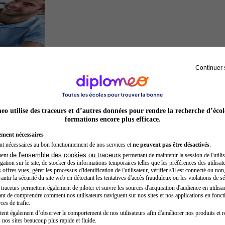
Continuer 
Kinésithérapeute sportif
o utilise des traceurs et d’autres données pour rendre la recherche d’écol
formations encore plus efficace.
ement nécessaires
nt nécessaires au bon fonctionnement de nos services et
ne peuvent pas être désactivés
.
de l'ensemble des cookies ou traceurs
ment
permettant de maintenir la session de l'utilis
ation sur le site, de stocker des informations temporaires telles que les préférences des utilisate
offres vues, gérer les processus d'identification de l'utilisateur, vérifier s'il est connecté ou non,
ntir la sécurité du site web en détectant les tentatives d'accès frauduleux ou les violations de sé
raceurs permettent également de piloter et suivre les sources d'acquisition d'audience en utilisan
nt de comprendre comment nos utilisateurs naviguent sur nos sites et nos applications en fonct
Secrétaire médicale
ces de trafic.
tent également d’observer le comportement de nos utilisateurs afin d'améliorer nos produits et r
 nos sites beaucoup plus rapide et fluide.