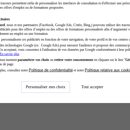
traceurs permettent enfin de personnaliser les interfaces de consultation et d'effectuer une prése
es offres d'emploi ou de formations proposées.
itaires
cord
, nous et nos partenaires (Facebook, Google Ads, Critéo, Bing,) pouvons utiliser des trace
blicités pour des offres d’emploi ou des offres de formations personnalisés afin d’augmenter v
dement un emploi ou une formation.
personnalisent ces publicités en fonction de votre navigation, de votre profil et de vos centres d
des technologies Google (ex : Google Ads) pour mesurer l'audience et proposer des contenus/pu
En acceptant, vous consentez à l'utilisation de vos données par Google conformément à leur poli
En savoir plus
 tout moment
paramétrer vos choix
ou
retirer votre consentement
en cliquant sur le lien "
Gér
as de page.
Politique de confidentialité
Politique relative aux cook
plus, consultez notre
et notre
Personnaliser mes choix
Tout accepter