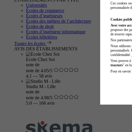
Ces cookies ou 
Universités
personnalisée d
Écoles de commerce
Écoles d’ingénieurs
Cookies public
Écoles des métiers de l’architecture
Avec votre ac
Écoles de droit
proposer des pu
Écoles d’ingénieur informatique
de trouver rapi
Écoles hôtelières
Nos partenaires 
Toutes les écoles
Nous utilisons 
AVIS DES ÉTABLISSEMENTS
personnalisés. 
confidentialité.
Ecole Chez Soi
Vous pouvez à
note de
traceurs
" en b
note de 4.05/5
Pour en savoir 
4.1
—
58 avis
Studio M - Lille
note de
note de 4.98/5
5.0
—
166 avis