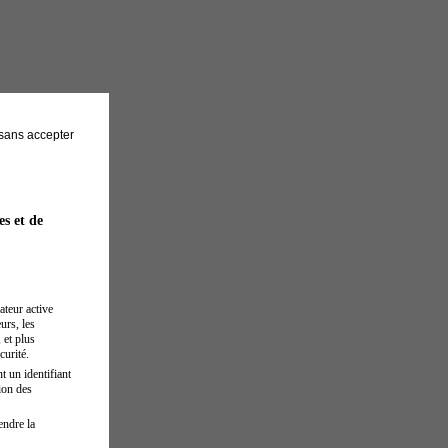
sans accepter
es et de
ateur active
urs, les
 et plus
curité.
t un identifiant
ion des
endre la