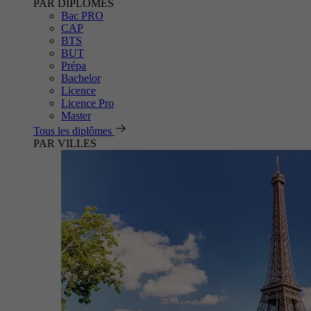
PAR DIPLÔMES
Bac PRO
CAP
BTS
BUT
Prépa
Bachelor
Licence
Licence Pro
Master
Tous les diplômes
PAR VILLES