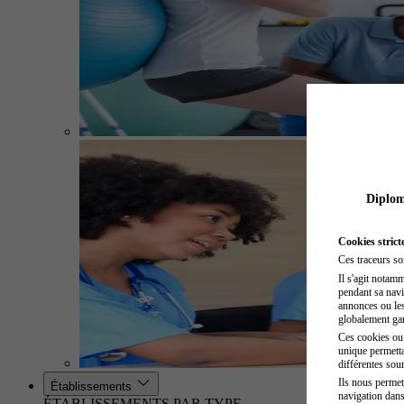
Diplome
Cookies strict
Ces traceurs so
Il s'agit notam
pendant sa navig
annonces ou les 
globalement gara
Ces cookies ou t
unique permetta
différentes sour
Ils nous permet
Établissements
navigation dans
ÉTABLISSEMENTS PAR TYPE