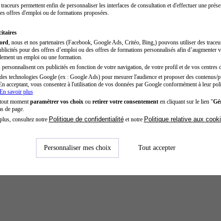
traceurs permettent enfin de personnaliser les interfaces de consultation et d'effectuer une prése
es offres d'emploi ou de formations proposées.
itaires
cord
, nous et nos partenaires (Facebook, Google Ads, Critéo, Bing,) pouvons utiliser des trace
blicités pour des offres d’emploi ou des offres de formations personnalisés afin d’augmenter v
dement un emploi ou une formation.
personnalisent ces publicités en fonction de votre navigation, de votre profil et de vos centres d
des technologies Google (ex : Google Ads) pour mesurer l'audience et proposer des contenus/pu
En acceptant, vous consentez à l'utilisation de vos données par Google conformément à leur poli
En savoir plus
 tout moment
paramétrer vos choix
ou
retirer votre consentement
en cliquant sur le lien "
Gér
as de page.
Politique de confidentialité
Politique relative aux cook
plus, consultez notre
et notre
Personnaliser mes choix
Tout accepter