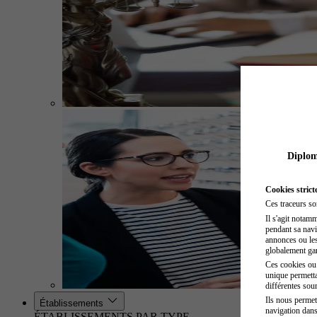
Diplome
Cookies strict
Ces traceurs so
Il s'agit notam
pendant sa navig
annonces ou les 
globalement gara
Ces cookies ou t
unique permetta
différentes sour
Ils nous permet
Établissements
navigation dans
ÉTABLISSEMENTS PAR TYPE