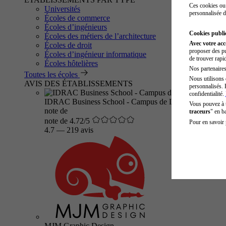
Ces cookies ou 
Universités
personnalisée d
Écoles de commerce
Écoles d’ingénieurs
Cookies public
Écoles des métiers de l’architecture
Avec votre ac
Écoles de droit
proposer des pu
Écoles d’ingénieur informatique
de trouver rapi
Écoles hôtelières
Nos partenaires 
Toutes les écoles
Nous utilisons 
AVIS DES ÉTABLISSEMENTS
personnalisés. 
confidentialité.
IDRAC Business School - Campus de Lyon
Vous pouvez à
note de
traceurs
" en b
note de 4.72/5
Pour en savoir 
4.7
—
219 avis
MJM Graphic Design