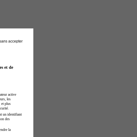
sans accepter
es et de
ateur active
urs, les
 et plus
curité.
t un identifiant
ion des
endre la