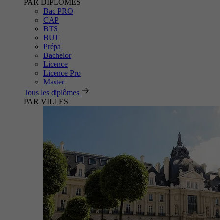
PAR DIPLÔMES
Bac PRO
CAP
BTS
BUT
Prépa
Bachelor
Licence
Licence Pro
Master
Tous les diplômes
PAR VILLES