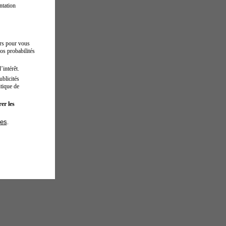
ntation
urs pour vous
os probabilités
’intérêt.
blicités
tique de
er les
ies
.