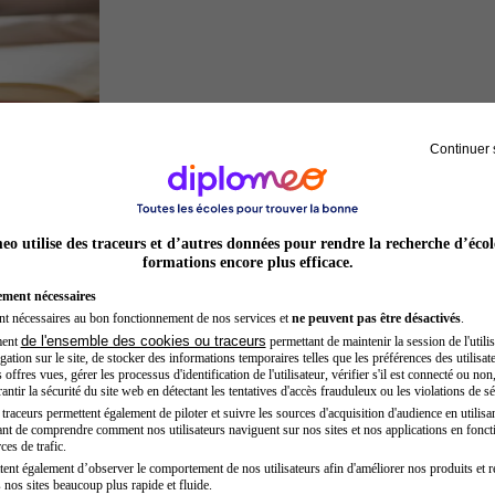
Continuer 
Juriste
o utilise des traceurs et d’autres données pour rendre la recherche d’écol
formations encore plus efficace.
ement nécessaires
nt nécessaires au bon fonctionnement de nos services et
ne peuvent pas être désactivés
.
de l'ensemble des cookies ou traceurs
ment
permettant de maintenir la session de l'utilis
ation sur le site, de stocker des informations temporaires telles que les préférences des utilisate
offres vues, gérer les processus d'identification de l'utilisateur, vérifier s'il est connecté ou non,
ntir la sécurité du site web en détectant les tentatives d'accès frauduleux ou les violations de sé
raceurs permettent également de piloter et suivre les sources d'acquisition d'audience en utilisan
nt de comprendre comment nos utilisateurs naviguent sur nos sites et nos applications en fonct
Opticien
ces de trafic.
tent également d’observer le comportement de nos utilisateurs afin d'améliorer nos produits et r
 nos sites beaucoup plus rapide et fluide.