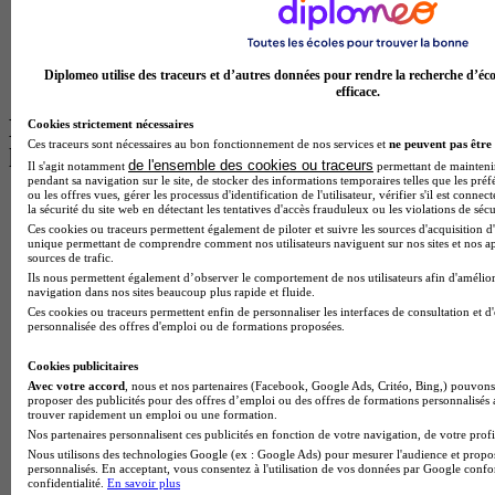
Master Informatique à Paris
BTS Communication à Bordeaux
Master Psychologie à Angers
BTS Communication à Lyon
Diplomeo utilise des traceurs et d’autres données pour rendre la recherche d’éco
BTS Ndrc à Lyon
efficace.
Les intitulés de diplôme par alternance
Cookies strictement nécessaires
Ces traceurs sont nécessaires au bon fonctionnement de nos services et
ne peuvent pas être 
les plus recherchés
de l'ensemble des cookies ou traceurs
Il s'agit notamment
permettant de maintenir 
pendant sa navigation sur le site, de stocker des informations temporaires telles que les préf
ou les offres vues, gérer les processus d'identification de l'utilisateur, vérifier s'il est conn
BTS Esf en alternance
la sécurité du site web en détectant les tentatives d'accès frauduleux ou les violations de sécu
BTS Dietetique en alternance
Ces cookies ou traceurs permettent également de piloter et suivre les sources d'acquisition d'
BTS Mco en alternance
unique permettant de comprendre comment nos utilisateurs naviguent sur nos sites et nos ap
sources de trafic.
BTS Pi en alternance
Ils nous permettent également d’observer le comportement de nos utilisateurs afin d'amélior
BTS Sp3s en alternance
navigation dans nos sites beaucoup plus rapide et fluide.
Master CCA en alternance
Ces cookies ou traceurs permettent enfin de personnaliser les interfaces de consultation et d
BTS Ndrc en alternance
personnalisée des offres d'emploi ou de formations proposées.
BTS Sam en alternance
Cap Fleuriste en alternance
Cookies publicitaires
BTS Sio en alternance
Avec votre accord
, nous et nos partenaires (Facebook, Google Ads, Critéo, Bing,) pouvons 
proposer des publicités pour des offres d’emploi ou des offres de formations personnalisés
MSc Marketing Digital en alternance
trouver rapidement un emploi ou une formation.
BTS Gpme en alternance
Nos partenaires personnalisent ces publicités en fonction de votre navigation, de votre profil
Cap Electricien en alternance
Nous utilisons des technologies Google (ex : Google Ads) pour mesurer l'audience et propos
BTS Gpn en alternance
personnalisés. En acceptant, vous consentez à l'utilisation de vos données par Google conf
BTS Domotique en alternance
confidentialité.
En savoir plus