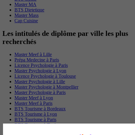
Master MA
BTS Dietetique
Master Mass
Cap Cuisine
Les intitulés de diplôme par ville les plus
recherchés
Master Meef à Lille
Prépa Medecine à Paris
Licence Psychologie à Paris
Master Psychologie à Lyon
Licence Psychologie à Toulouse
Master Psychologie à Lille
Master Psychologie à Montpellier
Master Psychologie à Paris
Master Meef à Lyon
Master Meef à Paris
BTS Tourisme à Bordeaux
BTS Tourisme à Lyon
BTS Tourisme à Paris
BTS Tourisme à Toulouse
Licence Psychologie à Lille