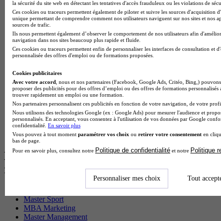
BTS Sp3s en alternance
la sécurité du site web en détectant les tentatives d'accès frauduleux ou les violations de sécu
Master CCA en alternance
Ces cookies ou traceurs permettent également de piloter et suivre les sources d'acquisition d'
unique permettant de comprendre comment nos utilisateurs naviguent sur nos sites et nos ap
BTS Ndrc en alternance
sources de trafic.
BTS Sam en alternance
Ils nous permettent également d’observer le comportement de nos utilisateurs afin d'amélior
Cap Fleuriste en alternance
navigation dans nos sites beaucoup plus rapide et fluide.
BTS Sio en alternance
Ces cookies ou traceurs permettent enfin de personnaliser les interfaces de consultation et d
MSc Marketing Digital en alternance
personnalisée des offres d'emploi ou de formations proposées.
BTS Gpme en alternance
Cap Electricien en alternance
Cookies publicitaires
BTS Gpn en alternance
Avec votre accord
, nous et nos partenaires (Facebook, Google Ads, Critéo, Bing,) pouvons 
proposer des publicités pour des offres d’emploi ou des offres de formations personnalisés
BTS Domotique en alternance
trouver rapidement un emploi ou une formation.
BAC Pro Agora en alternance
Nos partenaires personnalisent ces publicités en fonction de votre navigation, de votre profil
BTS Sta en alternance
Nous utilisons des technologies Google (ex : Google Ads) pour mesurer l'audience et propos
BTS Iris en alternance
personnalisés. En acceptant, vous consentez à l'utilisation de vos données par Google conf
BTS Tpl en alternance
confidentialité.
En savoir plus
BTS Ati en alternance
Vous pouvez à tout moment
paramétrer vos choix
ou
retirer votre consentement
en cliqu
bas de page.
Politique de confidentialité
Politique 
Pour en savoir plus, consultez notre
et notre
Les diplômes par filière les plus
recherchés
Personnaliser mes choix
Tout accept
CS Sport
Master Sport
MBA Marketing
Master Management