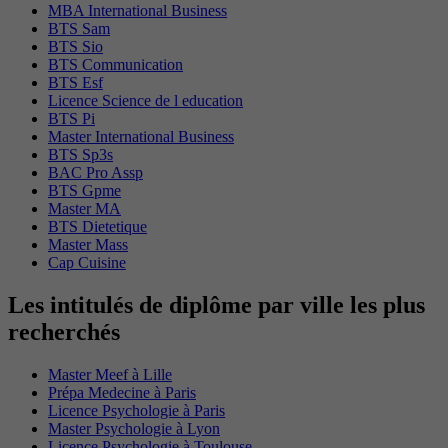
MBA International Business
BTS Sam
BTS Sio
BTS Communication
BTS Esf
Licence Science de l education
BTS Pi
Master International Business
BTS Sp3s
BAC Pro Assp
BTS Gpme
Master MA
BTS Dietetique
Master Mass
Cap Cuisine
Les intitulés de diplôme par ville les plus
recherchés
Master Meef à Lille
Prépa Medecine à Paris
Licence Psychologie à Paris
Master Psychologie à Lyon
Licence Psychologie à Toulouse