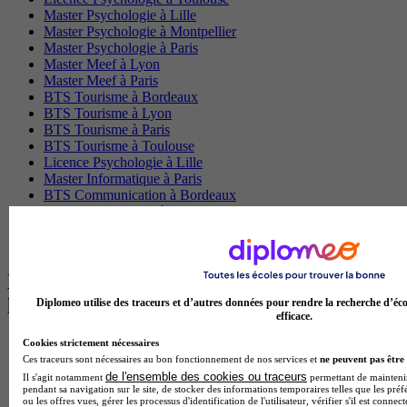
Master Psychologie à Lille
Master Psychologie à Montpellier
Master Psychologie à Paris
Master Meef à Lyon
Master Meef à Paris
BTS Tourisme à Bordeaux
BTS Tourisme à Lyon
BTS Tourisme à Paris
BTS Tourisme à Toulouse
Licence Psychologie à Lille
Master Informatique à Paris
BTS Communication à Bordeaux
Master Psychologie à Angers
BTS Communication à Lyon
BTS Ndrc à Lyon
Les intitulés de diplôme par alternance
les plus recherchés
Diplomeo utilise des traceurs et d’autres données pour rendre la recherche d’éco
efficace.
Cookies strictement nécessaires
BTS Esf en alternance
Ces traceurs sont nécessaires au bon fonctionnement de nos services et
ne peuvent pas être 
BTS Dietetique en alternance
de l'ensemble des cookies ou traceurs
BTS Mco en alternance
Il s'agit notamment
permettant de maintenir 
pendant sa navigation sur le site, de stocker des informations temporaires telles que les préf
BTS Pi en alternance
ou les offres vues, gérer les processus d'identification de l'utilisateur, vérifier s'il est conn