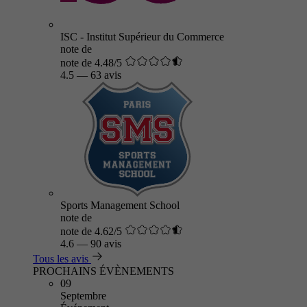
ISC - Institut Supérieur du Commerce
note de
note de 4.48/5
4.5
—
63 avis
Sports Management School
note de
note de 4.62/5
4.6
—
90 avis
Tous les avis
PROCHAINS ÉVÈNEMENTS
09
Septembre