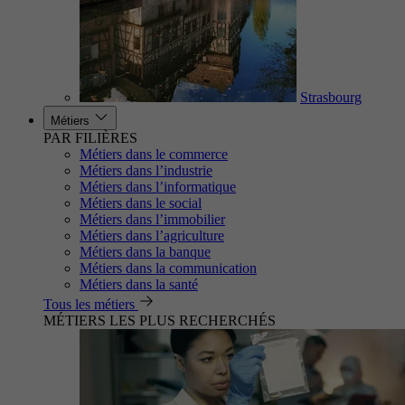
Strasbourg
Métiers
PAR FILIÈRES
Métiers dans le commerce
Métiers dans l’industrie
Métiers dans l’informatique
Métiers dans le social
Métiers dans l’immobilier
Métiers dans l’agriculture
Métiers dans la banque
Métiers dans la communication
Métiers dans la santé
Tous les métiers
MÉTIERS LES PLUS RECHERCHÉS