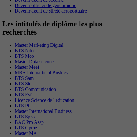
Devenir officier de gendarmerie
Devenir agent de sûreté aéroportuaire
Les intitulés de diplôme les plus
recherchés
Master Marketing Digital
BTS Ndrc
BTS Mco
Master Data science
Master Meef
MBA International Business
BTS Sam
BTS Sio
BTS Communication
BTS Esf
Licence Science de l education
BTS Pi
Master International Business
BTS Sp3s
BAC Pro Assp
BTS Gpme
Master MA