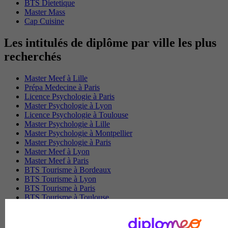
BTS Dietetique
Master Mass
Cap Cuisine
Les intitulés de diplôme par ville les plus
recherchés
Master Meef à Lille
Prépa Medecine à Paris
Licence Psychologie à Paris
Master Psychologie à Lyon
Licence Psychologie à Toulouse
Master Psychologie à Lille
Master Psychologie à Montpellier
Master Psychologie à Paris
Master Meef à Lyon
Master Meef à Paris
BTS Tourisme à Bordeaux
BTS Tourisme à Lyon
BTS Tourisme à Paris
BTS Tourisme à Toulouse
Licence Psychologie à Lille
Master Informatique à Paris
BTS Communication à Bordeaux