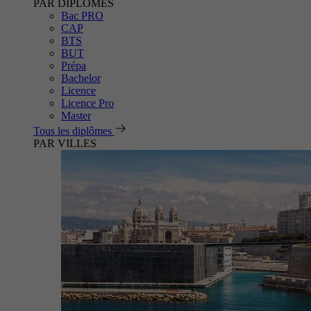
PAR DIPLÔMES
Bac PRO
CAP
BTS
BUT
Prépa
Bachelor
Licence
Licence Pro
Master
Tous les diplômes
PAR VILLES