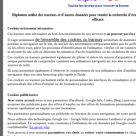
Master Psychologie à Angers
BTS Communication à Lyon
BTS Ndrc à Lyon
Diplomeo utilise des traceurs et d’autres données pour rendre la recherche d’éco
efficace.
Les intitulés de diplôme par alternance
Cookies strictement nécessaires
les plus recherchés
Ces traceurs sont nécessaires au bon fonctionnement de nos services et
ne peuvent pas être 
de l'ensemble des cookies ou traceurs
Il s'agit notamment
permettant de maintenir 
pendant sa navigation sur le site, de stocker des informations temporaires telles que les préf
BTS Esf en alternance
ou les offres vues, gérer les processus d'identification de l'utilisateur, vérifier s'il est conn
la sécurité du site web en détectant les tentatives d'accès frauduleux ou les violations de sécu
BTS Dietetique en alternance
Ces cookies ou traceurs permettent également de piloter et suivre les sources d'acquisition d'
BTS Mco en alternance
unique permettant de comprendre comment nos utilisateurs naviguent sur nos sites et nos ap
BTS Pi en alternance
sources de trafic.
BTS Sp3s en alternance
Ils nous permettent également d’observer le comportement de nos utilisateurs afin d'amélior
navigation dans nos sites beaucoup plus rapide et fluide.
Master CCA en alternance
Ces cookies ou traceurs permettent enfin de personnaliser les interfaces de consultation et d
BTS Ndrc en alternance
personnalisée des offres d'emploi ou de formations proposées.
BTS Sam en alternance
Cap Fleuriste en alternance
Cookies publicitaires
BTS Sio en alternance
Avec votre accord
, nous et nos partenaires (Facebook, Google Ads, Critéo, Bing,) pouvons 
MSc Marketing Digital en alternance
proposer des publicités pour des offres d’emploi ou des offres de formations personnalisés
BTS Gpme en alternance
trouver rapidement un emploi ou une formation.
Cap Electricien en alternance
Nos partenaires personnalisent ces publicités en fonction de votre navigation, de votre profil
BTS Gpn en alternance
Nous utilisons des technologies Google (ex : Google Ads) pour mesurer l'audience et propos
personnalisés. En acceptant, vous consentez à l'utilisation de vos données par Google conf
BTS Domotique en alternance
confidentialité.
En savoir plus
BAC Pro Agora en alternance
Vous pouvez à tout moment
paramétrer vos choix
ou
retirer votre consentement
en cliqu
BTS Sta en alternance