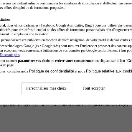
traceurs permettent enfin de personnaliser les interfaces de consultation et d'effectuer une prése
es offres d'emploi ou de formations proposées.
itaires
cord
, nous et nos partenaires (Facebook, Google Ads, Critéo, Bing,) pouvons utiliser des trace
blicités pour des offres d’emploi ou des offres de formations personnalisés afin d’augmenter v
dement un emploi ou une formation.
personnalisent ces publicités en fonction de votre navigation, de votre profil et de vos centres d
des technologies Google (ex : Google Ads) pour mesurer l'audience et proposer des contenus/pu
En acceptant, vous consentez à l'utilisation de vos données par Google conformément à leur poli
En savoir plus
 tout moment
paramétrer vos choix
ou
retirer votre consentement
en cliquant sur le lien "
Gér
as de page.
Politique de confidentialité
Politique relative aux cook
plus, consultez notre
et notre
Personnaliser mes choix
Tout accepter
supérieur d'ingénierie de la conception - site de Saint-Dié-des-Vosges