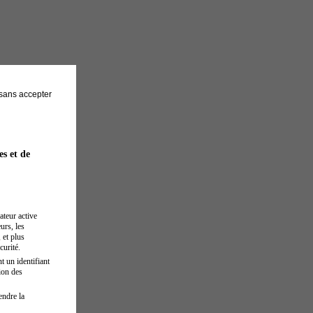
sans accepter
es et de
ateur active
urs, les
 et plus
curité.
t un identifiant
ion des
endre la