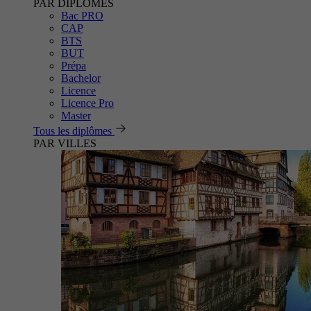
PAR DIPLÔMES
Bac PRO
CAP
BTS
BUT
Prépa
Bachelor
Licence
Licence Pro
Master
Tous les diplômes
PAR VILLES