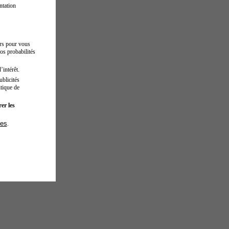
ntation
urs pour vous
os probabilités
’intérêt.
blicités
tique de
er les
ies
.