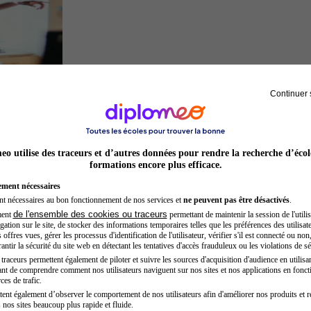
Continuer 
Acteur
o utilise des traceurs et d’autres données pour rendre la recherche d’écol
formations encore plus efficace.
ement nécessaires
nt nécessaires au bon fonctionnement de nos services et
ne peuvent pas être désactivés
.
de l'ensemble des cookies ou traceurs
ment
permettant de maintenir la session de l'utilis
ation sur le site, de stocker des informations temporaires telles que les préférences des utilisate
offres vues, gérer les processus d'identification de l'utilisateur, vérifier s'il est connecté ou non,
ntir la sécurité du site web en détectant les tentatives d'accès frauduleux ou les violations de sé
raceurs permettent également de piloter et suivre les sources d'acquisition d'audience en utilisan
nt de comprendre comment nos utilisateurs naviguent sur nos sites et nos applications en fonct
Kinésithérapeute sportif
ces de trafic.
tent également d’observer le comportement de nos utilisateurs afin d'améliorer nos produits et r
 nos sites beaucoup plus rapide et fluide.