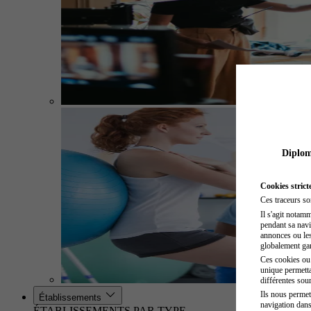
Diplome
Cookies strict
Ces traceurs so
Il s'agit notam
pendant sa navig
annonces ou les 
globalement gara
Ces cookies ou t
unique permetta
différentes sour
Ils nous permet
Établissements
navigation dans
ÉTABLISSEMENTS PAR TYPE