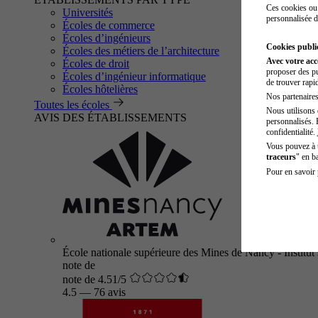
Ces cookies ou 
Universités
personnalisée d
Écoles de commerce
Écoles d’ingénieurs
Cookies public
Écoles des métiers de l’architecture
Avec votre ac
Écoles de droit
proposer des pu
Écoles d’ingénieur informatique
de trouver rapi
Écoles hôtelières
Nos partenaires 
Toutes les écoles
Nous utilisons 
AVIS DES ÉTABLISSEMENTS
personnalisés. 
confidentialité.
Vous pouvez à
traceurs
" en b
Pour en savoir 
École nationale supérieure des Mines de Nancy - Institut 
note de
note de 4.51/5
4.5
—
76 avis