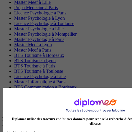
Master Meef à Lille
Prépa Medecine à Paris
Licence Psychologie à Paris
Master Psychologie à Lyon
Licence Psychologie à Toulouse
Master Psychologie à Lille
Master Psychologie à Montpellier
Master Psychologie à Paris
Master Meef à Lyon
Master Meef à Paris
BTS Tourisme à Bordeaux
BTS Tourisme à Lyon
BTS Tourisme à Paris
BTS Tourisme à Toulouse
Licence Psychologie à Lille
Master Informatique à Paris
BTS Communication à Bordeaux
Master Psychologie à Angers
BTS Communication à Lyon
BTS Ndrc à Lyon
Les intitulés de diplôme par alternance
Diplomeo utilise des traceurs et d’autres données pour rendre la recherche d’éco
les plus recherchés
efficace.