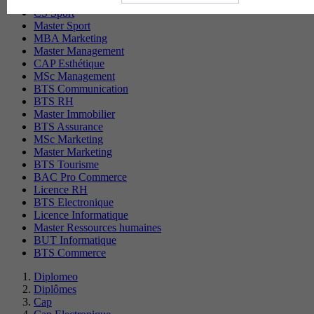
CS Sport
Master Sport
MBA Marketing
Master Management
CAP Esthétique
MSc Management
BTS Communication
BTS RH
Master Immobilier
BTS Assurance
MSc Marketing
Master Marketing
BTS Tourisme
BAC Pro Commerce
Licence RH
BTS Electronique
Licence Informatique
Master Ressources humaines
BUT Informatique
BTS Commerce
Diplomeo
Diplômes
Cap