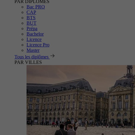
PAR DIPLÔMES
Bac PRO
CAP
BTS
BUT
Prépa
Bachelor
Licence
Licence Pro
Master
Tous les diplômes
PAR VILLES