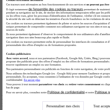
Cookies strictement nécessaires
BTS Esf en alternance
Ces traceurs sont nécessaires au bon fonctionnement de nos services et
ne peuvent pas être 
BTS Dietetique en alternance
de l'ensemble des cookies ou traceurs
Il s'agit notamment
permettant de maintenir 
BTS Mco en alternance
pendant sa navigation sur le site, de stocker des informations temporaires telles que les préf
ou les offres vues, gérer les processus d'identification de l'utilisateur, vérifier s'il est conn
BTS Pi en alternance
la sécurité du site web en détectant les tentatives d'accès frauduleux ou les violations de sécu
BTS Sp3s en alternance
Ces cookies ou traceurs permettent également de piloter et suivre les sources d'acquisition d'
Master CCA en alternance
unique permettant de comprendre comment nos utilisateurs naviguent sur nos sites et nos ap
BTS Ndrc en alternance
sources de trafic.
BTS Sam en alternance
Ils nous permettent également d’observer le comportement de nos utilisateurs afin d'amélior
navigation dans nos sites beaucoup plus rapide et fluide.
Cap Fleuriste en alternance
Ces cookies ou traceurs permettent enfin de personnaliser les interfaces de consultation et d
BTS Sio en alternance
personnalisée des offres d'emploi ou de formations proposées.
MSc Marketing Digital en alternance
BTS Gpme en alternance
Cookies publicitaires
Cap Electricien en alternance
Avec votre accord
, nous et nos partenaires (Facebook, Google Ads, Critéo, Bing,) pouvons 
BTS Gpn en alternance
proposer des publicités pour des offres d’emploi ou des offres de formations personnalisés
BTS Domotique en alternance
trouver rapidement un emploi ou une formation.
BAC Pro Agora en alternance
Nos partenaires personnalisent ces publicités en fonction de votre navigation, de votre profil
BTS Sta en alternance
Nous utilisons des technologies Google (ex : Google Ads) pour mesurer l'audience et propos
personnalisés. En acceptant, vous consentez à l'utilisation de vos données par Google conf
BTS Iris en alternance
confidentialité.
En savoir plus
BTS Tpl en alternance
Vous pouvez à tout moment
paramétrer vos choix
ou
retirer votre consentement
en cliqu
BTS Ati en alternance
bas de page.
Politique de confidentialité
Politique 
Pour en savoir plus, consultez notre
et notre
Les diplômes par filière les plus
recherchés
Personnaliser mes choix
Tout accept