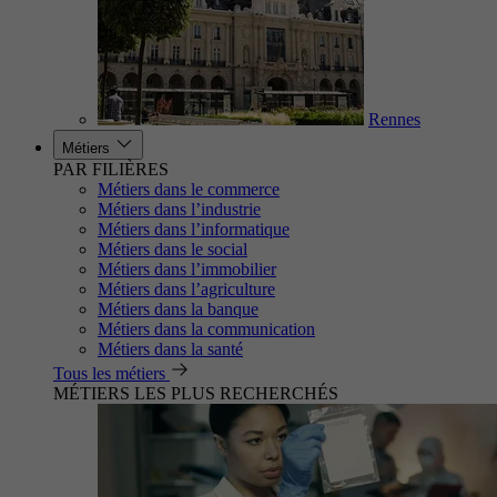
Rennes
Métiers
PAR FILIÈRES
Métiers dans le commerce
Métiers dans l’industrie
Métiers dans l’informatique
Métiers dans le social
Métiers dans l’immobilier
Métiers dans l’agriculture
Métiers dans la banque
Métiers dans la communication
Métiers dans la santé
Tous les métiers
MÉTIERS LES PLUS RECHERCHÉS