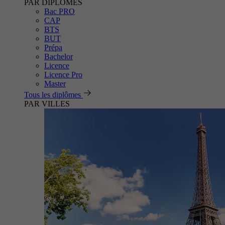
PAR DIPLÔMES
Bac PRO
CAP
BTS
BUT
Prépa
Bachelor
Licence
Licence Pro
Master
Tous les diplômes
PAR VILLES