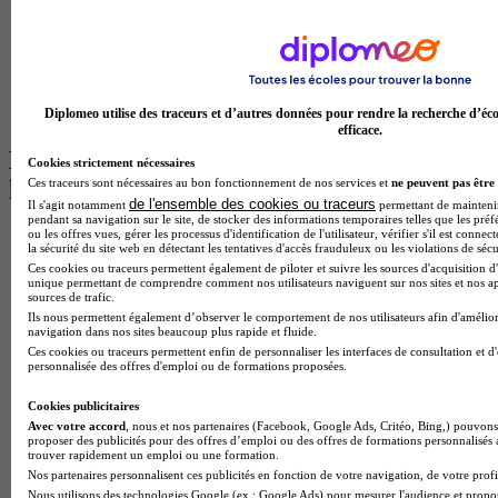
Licence Psychologie à Lille
Master Informatique à Paris
BTS Communication à Bordeaux
Master Psychologie à Angers
BTS Communication à Lyon
BTS Ndrc à Lyon
Diplomeo utilise des traceurs et d’autres données pour rendre la recherche d’éco
efficace.
Les intitulés de diplôme par alternance
Cookies strictement nécessaires
Ces traceurs sont nécessaires au bon fonctionnement de nos services et
ne peuvent pas être 
les plus recherchés
de l'ensemble des cookies ou traceurs
Il s'agit notamment
permettant de maintenir 
pendant sa navigation sur le site, de stocker des informations temporaires telles que les préf
ou les offres vues, gérer les processus d'identification de l'utilisateur, vérifier s'il est conn
BTS Esf en alternance
la sécurité du site web en détectant les tentatives d'accès frauduleux ou les violations de sécu
BTS Dietetique en alternance
Ces cookies ou traceurs permettent également de piloter et suivre les sources d'acquisition d'
BTS Mco en alternance
unique permettant de comprendre comment nos utilisateurs naviguent sur nos sites et nos ap
BTS Pi en alternance
sources de trafic.
BTS Sp3s en alternance
Ils nous permettent également d’observer le comportement de nos utilisateurs afin d'amélior
navigation dans nos sites beaucoup plus rapide et fluide.
Master CCA en alternance
Ces cookies ou traceurs permettent enfin de personnaliser les interfaces de consultation et d
BTS Ndrc en alternance
personnalisée des offres d'emploi ou de formations proposées.
BTS Sam en alternance
Cap Fleuriste en alternance
Cookies publicitaires
BTS Sio en alternance
Avec votre accord
, nous et nos partenaires (Facebook, Google Ads, Critéo, Bing,) pouvons 
MSc Marketing Digital en alternance
proposer des publicités pour des offres d’emploi ou des offres de formations personnalisés
trouver rapidement un emploi ou une formation.
BTS Gpme en alternance
Nos partenaires personnalisent ces publicités en fonction de votre navigation, de votre profil
Cap Electricien en alternance
Nous utilisons des technologies Google (ex : Google Ads) pour mesurer l'audience et propos
BTS Gpn en alternance