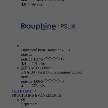
4.0
—
99 avis
Université Paris Dauphine - PSL
note de
note de 4.37/5
4.4
—
101 avis
ENACO - First Online Business School
note de
note de 4.06/5
4.1
—
378 avis
Tous les avis
PROCHAINS ÉVÈNEMENTS
09
Septembre