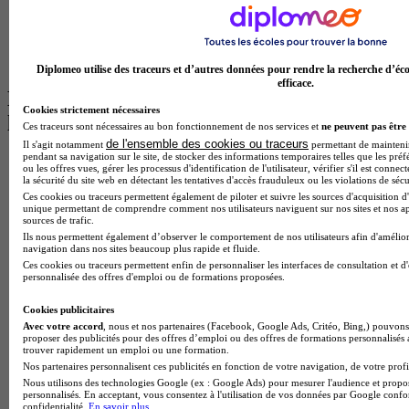
BTS Communication à Bordeaux
Master Psychologie à Angers
BTS Communication à Lyon
BTS Ndrc à Lyon
Diplomeo utilise des traceurs et d’autres données pour rendre la recherche d’éco
efficace.
Les intitulés de diplôme par alternance
Cookies strictement nécessaires
les plus recherchés
Ces traceurs sont nécessaires au bon fonctionnement de nos services et
ne peuvent pas être 
de l'ensemble des cookies ou traceurs
Il s'agit notamment
permettant de maintenir 
pendant sa navigation sur le site, de stocker des informations temporaires telles que les préf
BTS Esf en alternance
ou les offres vues, gérer les processus d'identification de l'utilisateur, vérifier s'il est conn
BTS Dietetique en alternance
la sécurité du site web en détectant les tentatives d'accès frauduleux ou les violations de sécu
BTS Mco en alternance
Ces cookies ou traceurs permettent également de piloter et suivre les sources d'acquisition d'
unique permettant de comprendre comment nos utilisateurs naviguent sur nos sites et nos ap
BTS Pi en alternance
sources de trafic.
BTS Sp3s en alternance
Ils nous permettent également d’observer le comportement de nos utilisateurs afin d'amélior
Master CCA en alternance
navigation dans nos sites beaucoup plus rapide et fluide.
BTS Ndrc en alternance
Ces cookies ou traceurs permettent enfin de personnaliser les interfaces de consultation et d
BTS Sam en alternance
personnalisée des offres d'emploi ou de formations proposées.
Cap Fleuriste en alternance
BTS Sio en alternance
Cookies publicitaires
MSc Marketing Digital en alternance
Avec votre accord
, nous et nos partenaires (Facebook, Google Ads, Critéo, Bing,) pouvons 
proposer des publicités pour des offres d’emploi ou des offres de formations personnalisés
BTS Gpme en alternance
trouver rapidement un emploi ou une formation.
Cap Electricien en alternance
Nos partenaires personnalisent ces publicités en fonction de votre navigation, de votre profil
BTS Gpn en alternance
Nous utilisons des technologies Google (ex : Google Ads) pour mesurer l'audience et propos
BTS Domotique en alternance
personnalisés. En acceptant, vous consentez à l'utilisation de vos données par Google conf
confidentialité.
En savoir plus
BAC Pro Agora en alternance