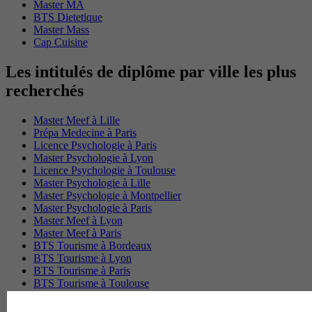
Master MA
BTS Dietetique
Master Mass
Cap Cuisine
Les intitulés de diplôme par ville les plus
recherchés
Master Meef à Lille
Prépa Medecine à Paris
Licence Psychologie à Paris
Master Psychologie à Lyon
Licence Psychologie à Toulouse
Master Psychologie à Lille
Master Psychologie à Montpellier
Master Psychologie à Paris
Master Meef à Lyon
Master Meef à Paris
BTS Tourisme à Bordeaux
BTS Tourisme à Lyon
BTS Tourisme à Paris
BTS Tourisme à Toulouse
Licence Psychologie à Lille
Master Informatique à Paris