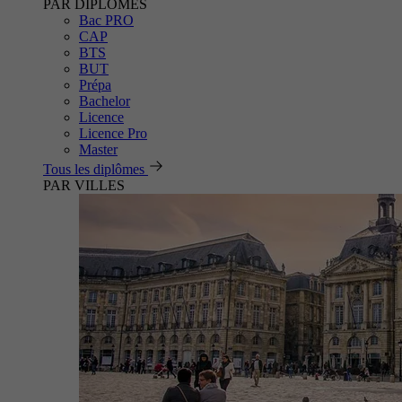
PAR DIPLÔMES
Bac PRO
CAP
BTS
BUT
Prépa
Bachelor
Licence
Licence Pro
Master
Tous les diplômes
PAR VILLES