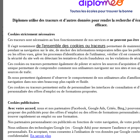
Master Psychologie à Angers
BTS Communication à Lyon
BTS Ndrc à Lyon
Diplomeo utilise des traceurs et d’autres données pour rendre la recherche d’éco
efficace.
Les intitulés de diplôme par alternance
Cookies strictement nécessaires
les plus recherchés
Ces traceurs sont nécessaires au bon fonctionnement de nos services et
ne peuvent pas être 
de l'ensemble des cookies ou traceurs
Il s'agit notamment
permettant de maintenir 
pendant sa navigation sur le site, de stocker des informations temporaires telles que les préf
BTS Esf en alternance
ou les offres vues, gérer les processus d'identification de l'utilisateur, vérifier s'il est conn
BTS Dietetique en alternance
la sécurité du site web en détectant les tentatives d'accès frauduleux ou les violations de sécu
BTS Mco en alternance
Ces cookies ou traceurs permettent également de piloter et suivre les sources d'acquisition d'
BTS Pi en alternance
unique permettant de comprendre comment nos utilisateurs naviguent sur nos sites et nos ap
sources de trafic.
BTS Sp3s en alternance
Ils nous permettent également d’observer le comportement de nos utilisateurs afin d'amélior
Master CCA en alternance
navigation dans nos sites beaucoup plus rapide et fluide.
BTS Ndrc en alternance
Ces cookies ou traceurs permettent enfin de personnaliser les interfaces de consultation et d
BTS Sam en alternance
personnalisée des offres d'emploi ou de formations proposées.
Cap Fleuriste en alternance
BTS Sio en alternance
Cookies publicitaires
MSc Marketing Digital en alternance
Avec votre accord
, nous et nos partenaires (Facebook, Google Ads, Critéo, Bing,) pouvons 
proposer des publicités pour des offres d’emploi ou des offres de formations personnalisés
BTS Gpme en alternance
trouver rapidement un emploi ou une formation.
Cap Electricien en alternance
Nos partenaires personnalisent ces publicités en fonction de votre navigation, de votre profil
BTS Gpn en alternance
Nous utilisons des technologies Google (ex : Google Ads) pour mesurer l'audience et propos
BTS Domotique en alternance
personnalisés. En acceptant, vous consentez à l'utilisation de vos données par Google conf
BAC Pro Agora en alternance
confidentialité.
En savoir plus