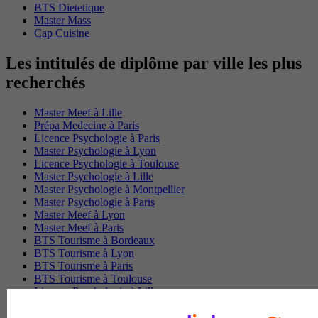
BTS Dietetique
Master Mass
Cap Cuisine
Les intitulés de diplôme par ville les plus
recherchés
Master Meef à Lille
Prépa Medecine à Paris
Licence Psychologie à Paris
Master Psychologie à Lyon
Licence Psychologie à Toulouse
Master Psychologie à Lille
Master Psychologie à Montpellier
Master Psychologie à Paris
Master Meef à Lyon
Master Meef à Paris
BTS Tourisme à Bordeaux
BTS Tourisme à Lyon
BTS Tourisme à Paris
BTS Tourisme à Toulouse
Licence Psychologie à Lille
Master Informatique à Paris
BTS Communication à Bordeaux