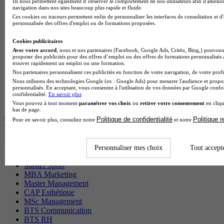
Cap Fleuriste en alternance
Ils nous permettent également d’observer le comportement de nos utilisateurs afin d'amélior
navigation dans nos sites beaucoup plus rapide et fluide.
BTS Sio en alternance
Ces cookies ou traceurs permettent enfin de personnaliser les interfaces de consultation et d
MSc Marketing Digital en alternance
personnalisée des offres d'emploi ou de formations proposées.
BTS Gpme en alternance
Cap Electricien en alternance
Cookies publicitaires
BTS Gpn en alternance
Avec votre accord
, nous et nos partenaires (Facebook, Google Ads, Critéo, Bing,) pouvons 
BTS Domotique en alternance
proposer des publicités pour des offres d’emploi ou des offres de formations personnalisés
trouver rapidement un emploi ou une formation.
BAC Pro Agora en alternance
Nos partenaires personnalisent ces publicités en fonction de votre navigation, de votre profil
BTS Sta en alternance
Nous utilisons des technologies Google (ex : Google Ads) pour mesurer l'audience et propos
BTS Iris en alternance
personnalisés. En acceptant, vous consentez à l'utilisation de vos données par Google conf
BTS Tpl en alternance
confidentialité.
En savoir plus
BTS Ati en alternance
Vous pouvez à tout moment
paramétrer vos choix
ou
retirer votre consentement
en cliqu
bas de page.
Les diplômes par filière les plus
Politique de confidentialité
Politique 
Pour en savoir plus, consultez notre
et notre
recherchés
Personnaliser mes choix
Tout accept
CS Sport
Master Sport
MBA Marketing
Master Management
CAP Esthétique
MSc Management
BTS Communication
BTS RH