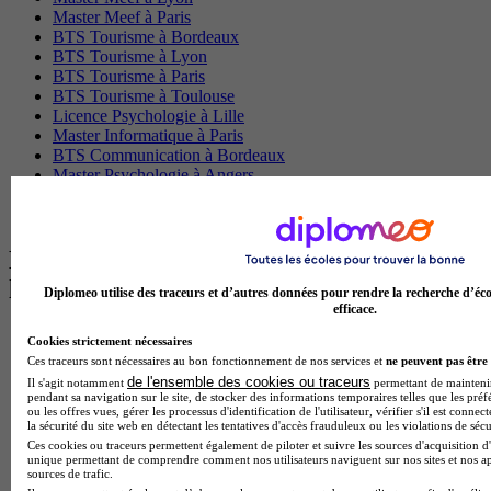
Master Meef à Paris
BTS Tourisme à Bordeaux
BTS Tourisme à Lyon
BTS Tourisme à Paris
BTS Tourisme à Toulouse
Licence Psychologie à Lille
Master Informatique à Paris
BTS Communication à Bordeaux
Master Psychologie à Angers
BTS Communication à Lyon
BTS Ndrc à Lyon
Les intitulés de diplôme par alternance
les plus recherchés
Diplomeo utilise des traceurs et d’autres données pour rendre la recherche d’éco
efficace.
BTS Esf en alternance
Cookies strictement nécessaires
BTS Dietetique en alternance
Ces traceurs sont nécessaires au bon fonctionnement de nos services et
ne peuvent pas être 
BTS Mco en alternance
de l'ensemble des cookies ou traceurs
Il s'agit notamment
permettant de maintenir 
BTS Pi en alternance
pendant sa navigation sur le site, de stocker des informations temporaires telles que les préf
ou les offres vues, gérer les processus d'identification de l'utilisateur, vérifier s'il est conn
BTS Sp3s en alternance
la sécurité du site web en détectant les tentatives d'accès frauduleux ou les violations de sécu
Master CCA en alternance
Ces cookies ou traceurs permettent également de piloter et suivre les sources d'acquisition d'
BTS Ndrc en alternance
unique permettant de comprendre comment nos utilisateurs naviguent sur nos sites et nos ap
BTS Sam en alternance
sources de trafic.