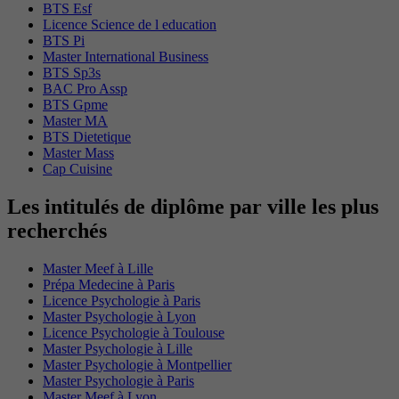
BTS Esf
Licence Science de l education
BTS Pi
Master International Business
BTS Sp3s
BAC Pro Assp
BTS Gpme
Master MA
BTS Dietetique
Master Mass
Cap Cuisine
Les intitulés de diplôme par ville les plus
recherchés
Master Meef à Lille
Prépa Medecine à Paris
Licence Psychologie à Paris
Master Psychologie à Lyon
Licence Psychologie à Toulouse
Master Psychologie à Lille
Master Psychologie à Montpellier
Master Psychologie à Paris
Master Meef à Lyon