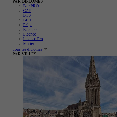
PAR DIPLÔMES
Bac PRO
CAP
BTS
BUT
Prépa
Bachelor
Licence
Licence Pro
Master
Tous les diplômes
PAR VILLES