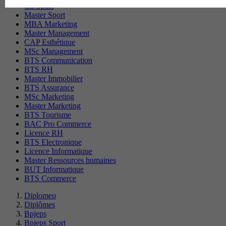
CS Sport
Master Sport
MBA Marketing
Master Management
CAP Esthétique
MSc Management
BTS Communication
BTS RH
Master Immobilier
BTS Assurance
MSc Marketing
Master Marketing
BTS Tourisme
BAC Pro Commerce
Licence RH
BTS Electronique
Licence Informatique
Master Ressources humaines
BUT Informatique
BTS Commerce
Diplomeo
Diplômes
Bpjeps
Bpjeps Sport