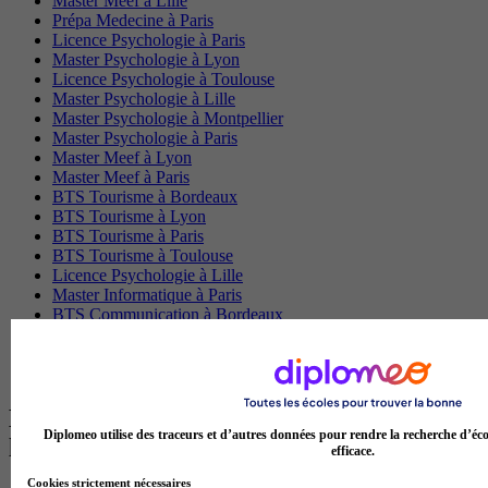
Master Meef à Lille
Prépa Medecine à Paris
Licence Psychologie à Paris
Master Psychologie à Lyon
Licence Psychologie à Toulouse
Master Psychologie à Lille
Master Psychologie à Montpellier
Master Psychologie à Paris
Master Meef à Lyon
Master Meef à Paris
BTS Tourisme à Bordeaux
BTS Tourisme à Lyon
BTS Tourisme à Paris
BTS Tourisme à Toulouse
Licence Psychologie à Lille
Master Informatique à Paris
BTS Communication à Bordeaux
Master Psychologie à Angers
BTS Communication à Lyon
BTS Ndrc à Lyon
Les intitulés de diplôme par alternance
Diplomeo utilise des traceurs et d’autres données pour rendre la recherche d’éco
les plus recherchés
efficace.
Cookies strictement nécessaires