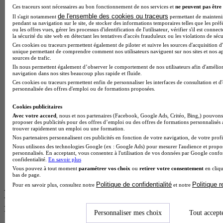
BTS Esf en alternance
Ces traceurs sont nécessaires au bon fonctionnement de nos services et
ne peuvent pas être 
BTS Dietetique en alternance
de l'ensemble des cookies ou traceurs
Il s'agit notamment
permettant de maintenir 
BTS Mco en alternance
pendant sa navigation sur le site, de stocker des informations temporaires telles que les préf
BTS Pi en alternance
ou les offres vues, gérer les processus d'identification de l'utilisateur, vérifier s'il est conn
la sécurité du site web en détectant les tentatives d'accès frauduleux ou les violations de sécu
BTS Sp3s en alternance
Ces cookies ou traceurs permettent également de piloter et suivre les sources d'acquisition d'
Master CCA en alternance
unique permettant de comprendre comment nos utilisateurs naviguent sur nos sites et nos ap
BTS Ndrc en alternance
sources de trafic.
BTS Sam en alternance
Ils nous permettent également d’observer le comportement de nos utilisateurs afin d'amélior
navigation dans nos sites beaucoup plus rapide et fluide.
Cap Fleuriste en alternance
Ces cookies ou traceurs permettent enfin de personnaliser les interfaces de consultation et d
BTS Sio en alternance
personnalisée des offres d'emploi ou de formations proposées.
MSc Marketing Digital en alternance
BTS Gpme en alternance
Cookies publicitaires
Cap Electricien en alternance
Avec votre accord
, nous et nos partenaires (Facebook, Google Ads, Critéo, Bing,) pouvons 
BTS Gpn en alternance
proposer des publicités pour des offres d’emploi ou des offres de formations personnalisés
BTS Domotique en alternance
trouver rapidement un emploi ou une formation.
BAC Pro Agora en alternance
Nos partenaires personnalisent ces publicités en fonction de votre navigation, de votre profil
BTS Sta en alternance
Nous utilisons des technologies Google (ex : Google Ads) pour mesurer l'audience et propos
personnalisés. En acceptant, vous consentez à l'utilisation de vos données par Google conf
BTS Iris en alternance
confidentialité.
En savoir plus
BTS Tpl en alternance
Vous pouvez à tout moment
paramétrer vos choix
ou
retirer votre consentement
en cliqu
BTS Ati en alternance
bas de page.
Politique de confidentialité
Politique 
Pour en savoir plus, consultez notre
et notre
Les diplômes par filière les plus
recherchés
Personnaliser mes choix
Tout accept