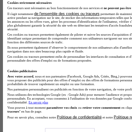
Cookies strictement nécessaires
Ces traceurs sont nécessaires au bon fonctionnement de nos services et
ne peuvent pas être 
de l'ensemble des cookies ou traceurs
Il s'agit notamment
permettant de maintenir 
active pendant sa navigation sur le site, de stocker des informations temporaires telles que le
les annonces ou les offres vues, gérer les processus d'identification de l'utilisateur, vérifier s
plus globalement garantir la sécurité du site web en détectant les tentatives d'accès fraudule
Note de 3 sur 5
sécurité.
Ces cookies ou traceurs permettent également de piloter et suivre les sources d'acquisition d
identifiant unique permettant de comprendre comment nos utilisateurs naviguent sur nos site
fonction des différentes sources de trafic.
Ils nous permettent également d’observer le comportement de nos utilisateurs afin d'amélior
navigation dans nos sites beaucoup plus rapide et fluide.
Ces cookies ou traceurs permettent enfin de personnaliser les interfaces de consultation et d
personnalisée des offres d'emploi ou de formations proposées.
Cookies publicitaires
Avec votre accord
, nous et nos partenaires (Facebook, Google Ads, Critéo, Bing,) pouvons 
vous proposer des publicités pour des offres d’emploi ou des offres de formations personna
probabilités de trouver rapidement un emploi ou une formation.
Nos partenaires personnalisent ces publicités en fonction de votre navigation, de votre profil
Nous utilisons des technologies Google (ex : Google Ads) pour mesurer l'audience et propos
personnalisés. En acceptant, vous consentez à l'utilisation de vos données par Google conf
confidentialité.
En savoir plus
Vous pouvez à tout moment
paramétrer vos choix
ou
retirer votre consentement
en cliqu
traceurs
" en bas de page.
Politique de confidentialité
Politique 
Pour en savoir plus, consultez notre
et notre