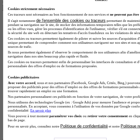
les plus recherchés
Cookies strictement nécessaires
Ces traceurs sont nécessaires au bon fonctionnement de nos services et
ne peuvent pas être 
de l'ensemble des cookies ou traceurs
Il s'agit notamment
permettant de maintenir 
BTS Esf en alternance
pendant sa navigation sur le site, de stocker des informations temporaires telles que les préf
BTS Dietetique en alternance
ou les offres vues, gérer les processus d'identification de l'utilisateur, vérifier s'il est conn
BTS Mco en alternance
la sécurité du site web en détectant les tentatives d'accès frauduleux ou les violations de sécu
BTS Pi en alternance
Ces cookies ou traceurs permettent également de piloter et suivre les sources d'acquisition d'
unique permettant de comprendre comment nos utilisateurs naviguent sur nos sites et nos ap
BTS Sp3s en alternance
sources de trafic.
Master CCA en alternance
Ils nous permettent également d’observer le comportement de nos utilisateurs afin d'amélior
BTS Ndrc en alternance
navigation dans nos sites beaucoup plus rapide et fluide.
BTS Sam en alternance
Ces cookies ou traceurs permettent enfin de personnaliser les interfaces de consultation et d
Cap Fleuriste en alternance
personnalisée des offres d'emploi ou de formations proposées.
BTS Sio en alternance
MSc Marketing Digital en alternance
Cookies publicitaires
BTS Gpme en alternance
Avec votre accord
, nous et nos partenaires (Facebook, Google Ads, Critéo, Bing,) pouvons 
proposer des publicités pour des offres d’emploi ou des offres de formations personnalisés
Cap Electricien en alternance
trouver rapidement un emploi ou une formation.
BTS Gpn en alternance
Nos partenaires personnalisent ces publicités en fonction de votre navigation, de votre profil
BTS Domotique en alternance
Nous utilisons des technologies Google (ex : Google Ads) pour mesurer l'audience et propos
BAC Pro Agora en alternance
personnalisés. En acceptant, vous consentez à l'utilisation de vos données par Google conf
confidentialité.
En savoir plus
BTS Sta en alternance
Vous pouvez à tout moment
paramétrer vos choix
ou
retirer votre consentement
en cliqu
BTS Iris en alternance
bas de page.
BTS Tpl en alternance
Politique de confidentialité
Politique 
Pour en savoir plus, consultez notre
et notre
BTS Ati en alternance