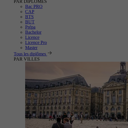
PAR DIPLÔMES
Bac PRO
CAP
BTS
BUT
Prépa
Bachelor
Licence
Licence Pro
Master
Tous les diplômes
PAR VILLES