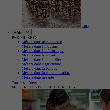
Lille
Métiers
PAR FILIÈRES
Métiers dans le commerce
Métiers dans l’industrie
Métiers dans l’informatique
Métiers dans le social
Métiers dans l’immobilier
Métiers dans l’agriculture
Métiers dans la banque
Métiers dans la communication
Métiers dans la santé
Tous les métiers
MÉTIERS LES PLUS RECHERCHÉS