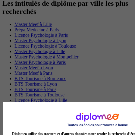
Les intitulés de diplôme par ville les plus
recherchés
Master Meef à Lille
Prépa Medecine à Paris
Licence Psychologie à Paris
Master Psychologie à Lyon
Licence Psychologie à Toulouse
Master Psychologie à Lille
Master Psychologie à Montpellier
Master Psychologie à Paris
Master Meef à Lyon
Master Meef à Paris
BTS Tourisme à Bordeaux
BTS Tourisme à Lyon
BTS Tourisme à Paris
BTS Tourisme à Toulouse
Licence Psychologie à Lille
Master Informatique à Paris
BTS Communication à Bordeaux
Master Psychologie à Angers
BTS Communication à Lyon
BTS Ndrc à Lyon
Diplomeo utilise des traceurs et d’autres données pour rendre la recherche d’éco