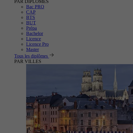
PAR DIPLÔMES
Bac PRO
CAP
BTS
BUT
Prépa
Bachelor
Licence
Licence Pro
Master
Tous les diplômes
PAR VILLES