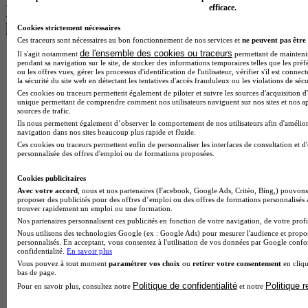
Les intitulés de diplôme par alternance
efficace.
les plus recherchés
Cookies strictement nécessaires
Ces traceurs sont nécessaires au bon fonctionnement de nos services et
ne peuvent pas être 
de l'ensemble des cookies ou traceurs
Il s'agit notamment
permettant de maintenir 
BTS Esf en alternance
pendant sa navigation sur le site, de stocker des informations temporaires telles que les préf
BTS Dietetique en alternance
ou les offres vues, gérer les processus d'identification de l'utilisateur, vérifier s'il est conn
la sécurité du site web en détectant les tentatives d'accès frauduleux ou les violations de sécu
BTS Mco en alternance
Ces cookies ou traceurs permettent également de piloter et suivre les sources d'acquisition d'
BTS Pi en alternance
unique permettant de comprendre comment nos utilisateurs naviguent sur nos sites et nos ap
BTS Sp3s en alternance
sources de trafic.
Master CCA en alternance
Ils nous permettent également d’observer le comportement de nos utilisateurs afin d'amélior
BTS Ndrc en alternance
navigation dans nos sites beaucoup plus rapide et fluide.
BTS Sam en alternance
Ces cookies ou traceurs permettent enfin de personnaliser les interfaces de consultation et d
personnalisée des offres d'emploi ou de formations proposées.
Cap Fleuriste en alternance
BTS Sio en alternance
Cookies publicitaires
MSc Marketing Digital en alternance
Avec votre accord
, nous et nos partenaires (Facebook, Google Ads, Critéo, Bing,) pouvons 
BTS Gpme en alternance
proposer des publicités pour des offres d’emploi ou des offres de formations personnalisés
Cap Electricien en alternance
trouver rapidement un emploi ou une formation.
BTS Gpn en alternance
Nos partenaires personnalisent ces publicités en fonction de votre navigation, de votre profil
BTS Domotique en alternance
Nous utilisons des technologies Google (ex : Google Ads) pour mesurer l'audience et propos
personnalisés. En acceptant, vous consentez à l'utilisation de vos données par Google conf
BAC Pro Agora en alternance
confidentialité.
En savoir plus
BTS Sta en alternance
Vous pouvez à tout moment
paramétrer vos choix
ou
retirer votre consentement
en cliqu
BTS Iris en alternance
bas de page.
BTS Tpl en alternance
Politique de confidentialité
Politique 
Pour en savoir plus, consultez notre
et notre
BTS Ati en alternance