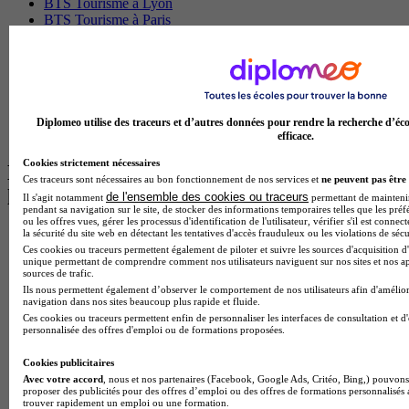
BTS Tourisme à Lyon
BTS Tourisme à Paris
BTS Tourisme à Toulouse
Licence Psychologie à Lille
Master Informatique à Paris
BTS Communication à Bordeaux
Master Psychologie à Angers
BTS Communication à Lyon
Diplomeo utilise des traceurs et d’autres données pour rendre la recherche d’éco
BTS Ndrc à Lyon
efficace.
Cookies strictement nécessaires
Les intitulés de diplôme par alternance
Ces traceurs sont nécessaires au bon fonctionnement de nos services et
ne peuvent pas être 
les plus recherchés
de l'ensemble des cookies ou traceurs
Il s'agit notamment
permettant de maintenir 
pendant sa navigation sur le site, de stocker des informations temporaires telles que les préf
ou les offres vues, gérer les processus d'identification de l'utilisateur, vérifier s'il est conn
la sécurité du site web en détectant les tentatives d'accès frauduleux ou les violations de sécu
BTS Esf en alternance
Ces cookies ou traceurs permettent également de piloter et suivre les sources d'acquisition d'
BTS Dietetique en alternance
unique permettant de comprendre comment nos utilisateurs naviguent sur nos sites et nos ap
BTS Mco en alternance
sources de trafic.
BTS Pi en alternance
Ils nous permettent également d’observer le comportement de nos utilisateurs afin d'amélior
BTS Sp3s en alternance
navigation dans nos sites beaucoup plus rapide et fluide.
Master CCA en alternance
Ces cookies ou traceurs permettent enfin de personnaliser les interfaces de consultation et d
personnalisée des offres d'emploi ou de formations proposées.
BTS Ndrc en alternance
BTS Sam en alternance
Cookies publicitaires
Cap Fleuriste en alternance
Avec votre accord
, nous et nos partenaires (Facebook, Google Ads, Critéo, Bing,) pouvons 
BTS Sio en alternance
proposer des publicités pour des offres d’emploi ou des offres de formations personnalisés
MSc Marketing Digital en alternance
trouver rapidement un emploi ou une formation.