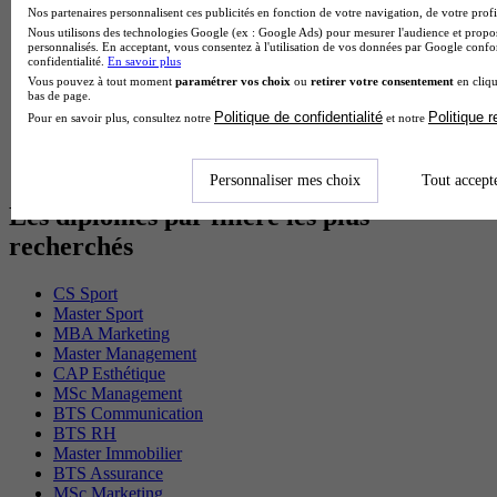
BTS Gpme en alternance
Nos partenaires personnalisent ces publicités en fonction de votre navigation, de votre profil
Cap Electricien en alternance
Nous utilisons des technologies Google (ex : Google Ads) pour mesurer l'audience et propos
personnalisés. En acceptant, vous consentez à l'utilisation de vos données par Google conf
BTS Gpn en alternance
confidentialité.
En savoir plus
BTS Domotique en alternance
Vous pouvez à tout moment
paramétrer vos choix
ou
retirer votre consentement
en cliqu
BAC Pro Agora en alternance
bas de page.
BTS Sta en alternance
Politique de confidentialité
Politique 
Pour en savoir plus, consultez notre
et notre
BTS Iris en alternance
BTS Tpl en alternance
BTS Ati en alternance
Personnaliser mes choix
Tout accept
Les diplômes par filière les plus
recherchés
CS Sport
Master Sport
MBA Marketing
Master Management
CAP Esthétique
MSc Management
BTS Communication
BTS RH
Master Immobilier
BTS Assurance
MSc Marketing