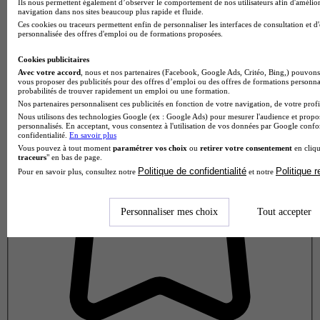
Ils nous permettent également d’observer le comportement de nos utilisateurs afin d'amélior
navigation dans nos sites beaucoup plus rapide et fluide.
Ces cookies ou traceurs permettent enfin de personnaliser les interfaces de consultation et d
personnalisée des offres d'emploi ou de formations proposées.
Note de 1 sur 5
Cookies publicitaires
Avec votre accord
, nous et nos partenaires (Facebook, Google Ads, Critéo, Bing,) pouvons 
vous proposer des publicités pour des offres d’emploi ou des offres de formations personna
probabilités de trouver rapidement un emploi ou une formation.
Nos partenaires personnalisent ces publicités en fonction de votre navigation, de votre profil
Nous utilisons des technologies Google (ex : Google Ads) pour mesurer l'audience et propos
personnalisés. En acceptant, vous consentez à l'utilisation de vos données par Google conf
confidentialité.
En savoir plus
Vous pouvez à tout moment
paramétrer vos choix
ou
retirer votre consentement
en cliqu
traceurs
" en bas de page.
Politique de confidentialité
Politique 
Pour en savoir plus, consultez notre
et notre
Personnaliser mes choix
Tout accepter