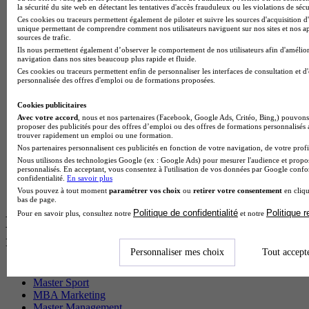
BTS Sp3s en alternance
la sécurité du site web en détectant les tentatives d'accès frauduleux ou les violations de sécu
Master CCA en alternance
Ces cookies ou traceurs permettent également de piloter et suivre les sources d'acquisition d'
unique permettant de comprendre comment nos utilisateurs naviguent sur nos sites et nos ap
BTS Ndrc en alternance
sources de trafic.
BTS Sam en alternance
Ils nous permettent également d’observer le comportement de nos utilisateurs afin d'amélior
Cap Fleuriste en alternance
navigation dans nos sites beaucoup plus rapide et fluide.
BTS Sio en alternance
Ces cookies ou traceurs permettent enfin de personnaliser les interfaces de consultation et d
MSc Marketing Digital en alternance
personnalisée des offres d'emploi ou de formations proposées.
BTS Gpme en alternance
Cap Electricien en alternance
Cookies publicitaires
BTS Gpn en alternance
Avec votre accord
, nous et nos partenaires (Facebook, Google Ads, Critéo, Bing,) pouvons 
proposer des publicités pour des offres d’emploi ou des offres de formations personnalisés
BTS Domotique en alternance
trouver rapidement un emploi ou une formation.
BAC Pro Agora en alternance
Nos partenaires personnalisent ces publicités en fonction de votre navigation, de votre profil
BTS Sta en alternance
Nous utilisons des technologies Google (ex : Google Ads) pour mesurer l'audience et propos
BTS Iris en alternance
personnalisés. En acceptant, vous consentez à l'utilisation de vos données par Google conf
confidentialité.
En savoir plus
BTS Tpl en alternance
Vous pouvez à tout moment
paramétrer vos choix
ou
retirer votre consentement
en cliqu
BTS Ati en alternance
bas de page.
Politique de confidentialité
Politique 
Pour en savoir plus, consultez notre
et notre
Les diplômes par filière les plus
recherchés
Personnaliser mes choix
Tout accept
CS Sport
Master Sport
MBA Marketing
Master Management