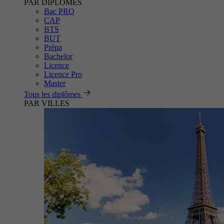
PAR DIPLÔMES
Bac PRO
CAP
BTS
BUT
Prépa
Bachelor
Licence
Licence Pro
Master
Tous les diplômes
PAR VILLES