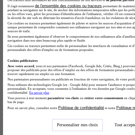
Ces traceurs sont nécessaires au bon fonctionnement de nos services et
ne peuvent pas être 
BTS Dietetique en alternance
de l'ensemble des cookies ou traceurs
Il s'agit notamment
permettant de maintenir 
BTS Mco en alternance
pendant sa navigation sur le site, de stocker des informations temporaires telles que les préf
BTS Pi en alternance
ou les offres vues, gérer les processus d'identification de l'utilisateur, vérifier s'il est conn
BTS Sp3s en alternance
la sécurité du site web en détectant les tentatives d'accès frauduleux ou les violations de sécu
Master CCA en alternance
Ces cookies ou traceurs permettent également de piloter et suivre les sources d'acquisition d'
unique permettant de comprendre comment nos utilisateurs naviguent sur nos sites et nos ap
BTS Ndrc en alternance
sources de trafic.
BTS Sam en alternance
Ils nous permettent également d’observer le comportement de nos utilisateurs afin d'amélior
Cap Fleuriste en alternance
navigation dans nos sites beaucoup plus rapide et fluide.
BTS Sio en alternance
Ces cookies ou traceurs permettent enfin de personnaliser les interfaces de consultation et d
personnalisée des offres d'emploi ou de formations proposées.
MSc Marketing Digital en alternance
BTS Gpme en alternance
Cookies publicitaires
Cap Electricien en alternance
Avec votre accord
, nous et nos partenaires (Facebook, Google Ads, Critéo, Bing,) pouvons 
BTS Gpn en alternance
proposer des publicités pour des offres d’emploi ou des offres de formations personnalisés
BTS Domotique en alternance
trouver rapidement un emploi ou une formation.
BAC Pro Agora en alternance
Nos partenaires personnalisent ces publicités en fonction de votre navigation, de votre profil
BTS Sta en alternance
Nous utilisons des technologies Google (ex : Google Ads) pour mesurer l'audience et propos
BTS Iris en alternance
personnalisés. En acceptant, vous consentez à l'utilisation de vos données par Google conf
confidentialité.
En savoir plus
BTS Tpl en alternance
Vous pouvez à tout moment
paramétrer vos choix
ou
retirer votre consentement
en cliqu
BTS Ati en alternance
bas de page.
Politique de confidentialité
Politique 
Pour en savoir plus, consultez notre
et notre
Les diplômes par filière les plus
recherchés
Personnaliser mes choix
Tout accept
CS Sport