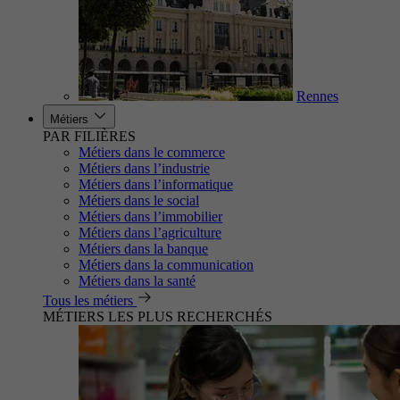
Rennes
Métiers
PAR FILIÈRES
Métiers dans le commerce
Métiers dans l’industrie
Métiers dans l’informatique
Métiers dans le social
Métiers dans l’immobilier
Métiers dans l’agriculture
Métiers dans la banque
Métiers dans la communication
Métiers dans la santé
Tous les métiers
MÉTIERS LES PLUS RECHERCHÉS