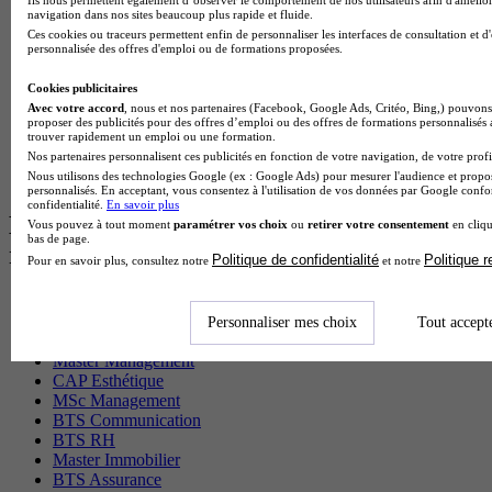
MSc Marketing Digital en alternance
Ils nous permettent également d’observer le comportement de nos utilisateurs afin d'amélior
navigation dans nos sites beaucoup plus rapide et fluide.
BTS Gpme en alternance
Ces cookies ou traceurs permettent enfin de personnaliser les interfaces de consultation et d
Cap Electricien en alternance
personnalisée des offres d'emploi ou de formations proposées.
BTS Gpn en alternance
BTS Domotique en alternance
Cookies publicitaires
BAC Pro Agora en alternance
Avec votre accord
, nous et nos partenaires (Facebook, Google Ads, Critéo, Bing,) pouvons 
BTS Sta en alternance
proposer des publicités pour des offres d’emploi ou des offres de formations personnalisés
trouver rapidement un emploi ou une formation.
BTS Iris en alternance
Nos partenaires personnalisent ces publicités en fonction de votre navigation, de votre profil
BTS Tpl en alternance
Nous utilisons des technologies Google (ex : Google Ads) pour mesurer l'audience et propos
BTS Ati en alternance
personnalisés. En acceptant, vous consentez à l'utilisation de vos données par Google conf
confidentialité.
En savoir plus
Les diplômes par filière les plus
Vous pouvez à tout moment
paramétrer vos choix
ou
retirer votre consentement
en cliqu
bas de page.
recherchés
Politique de confidentialité
Politique 
Pour en savoir plus, consultez notre
et notre
CS Sport
Master Sport
Personnaliser mes choix
Tout accept
MBA Marketing
Master Management
CAP Esthétique
MSc Management
BTS Communication
BTS RH
Master Immobilier
BTS Assurance