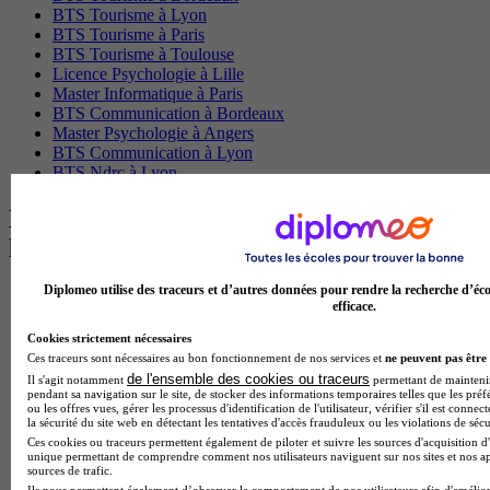
BTS Tourisme à Lyon
BTS Tourisme à Paris
BTS Tourisme à Toulouse
Licence Psychologie à Lille
Master Informatique à Paris
BTS Communication à Bordeaux
Master Psychologie à Angers
BTS Communication à Lyon
BTS Ndrc à Lyon
Les intitulés de diplôme par alternance
les plus recherchés
Diplomeo utilise des traceurs et d’autres données pour rendre la recherche d’éco
BTS Esf en alternance
efficace.
BTS Dietetique en alternance
BTS Mco en alternance
Cookies strictement nécessaires
BTS Pi en alternance
Ces traceurs sont nécessaires au bon fonctionnement de nos services et
ne peuvent pas être 
BTS Sp3s en alternance
de l'ensemble des cookies ou traceurs
Il s'agit notamment
permettant de maintenir 
Master CCA en alternance
pendant sa navigation sur le site, de stocker des informations temporaires telles que les préf
ou les offres vues, gérer les processus d'identification de l'utilisateur, vérifier s'il est conn
BTS Ndrc en alternance
la sécurité du site web en détectant les tentatives d'accès frauduleux ou les violations de sécu
BTS Sam en alternance
Ces cookies ou traceurs permettent également de piloter et suivre les sources d'acquisition d'
Cap Fleuriste en alternance
unique permettant de comprendre comment nos utilisateurs naviguent sur nos sites et nos ap
BTS Sio en alternance
sources de trafic.