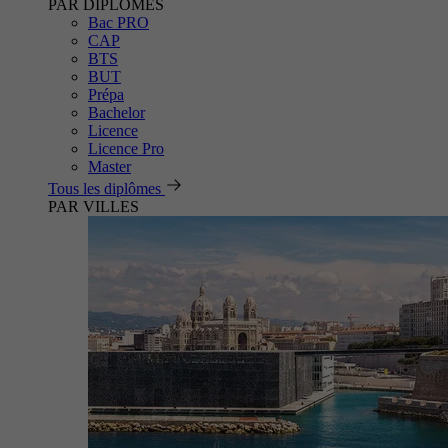
PAR DIPLÔMES
Bac PRO
CAP
BTS
BUT
Prépa
Bachelor
Licence
Licence Pro
Master
Tous les diplômes
PAR VILLES