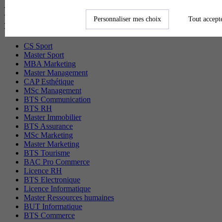
Les diplômes par filière les plus
Personnaliser mes choix
Tout accept
recherchés
CS Sport
Master Sport
MBA Marketing
Master Management
CAP Esthétique
MSc Management
BTS Communication
BTS RH
Master Immobilier
BTS Assurance
MSc Marketing
Master Marketing
BTS Tourisme
BAC Pro Commerce
Licence RH
BTS Electronique
Licence Informatique
Master Ressources humaines
BUT Informatique
BTS Commerce