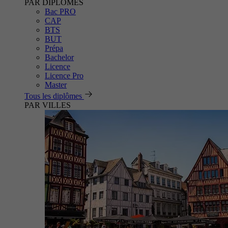
PAR DIPLÔMES
Bac PRO
CAP
BTS
BUT
Prépa
Bachelor
Licence
Licence Pro
Master
Tous les diplômes
PAR VILLES