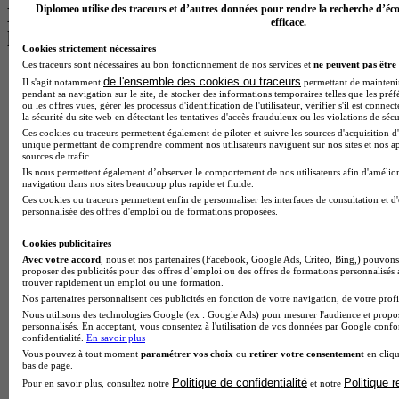
Diplomeo utilise des traceurs et d’autres données pour rendre la recherche d’éco
Les intitulés de diplôme par alternance
efficace.
les plus recherchés
Cookies strictement nécessaires
Ces traceurs sont nécessaires au bon fonctionnement de nos services et
ne peuvent pas être 
BTS Esf en alternance
de l'ensemble des cookies ou traceurs
Il s'agit notamment
permettant de maintenir 
BTS Dietetique en alternance
pendant sa navigation sur le site, de stocker des informations temporaires telles que les préf
ou les offres vues, gérer les processus d'identification de l'utilisateur, vérifier s'il est conn
BTS Mco en alternance
la sécurité du site web en détectant les tentatives d'accès frauduleux ou les violations de sécu
BTS Pi en alternance
Ces cookies ou traceurs permettent également de piloter et suivre les sources d'acquisition d'
BTS Sp3s en alternance
unique permettant de comprendre comment nos utilisateurs naviguent sur nos sites et nos ap
Master CCA en alternance
sources de trafic.
BTS Ndrc en alternance
Ils nous permettent également d’observer le comportement de nos utilisateurs afin d'amélior
navigation dans nos sites beaucoup plus rapide et fluide.
BTS Sam en alternance
Ces cookies ou traceurs permettent enfin de personnaliser les interfaces de consultation et d
Cap Fleuriste en alternance
personnalisée des offres d'emploi ou de formations proposées.
BTS Sio en alternance
MSc Marketing Digital en alternance
Cookies publicitaires
BTS Gpme en alternance
Avec votre accord
, nous et nos partenaires (Facebook, Google Ads, Critéo, Bing,) pouvons 
Cap Electricien en alternance
proposer des publicités pour des offres d’emploi ou des offres de formations personnalisés
trouver rapidement un emploi ou une formation.
BTS Gpn en alternance
Nos partenaires personnalisent ces publicités en fonction de votre navigation, de votre profil
BTS Domotique en alternance
Nous utilisons des technologies Google (ex : Google Ads) pour mesurer l'audience et propos
BAC Pro Agora en alternance
personnalisés. En acceptant, vous consentez à l'utilisation de vos données par Google conf
BTS Sta en alternance
confidentialité.
En savoir plus
BTS Iris en alternance
Vous pouvez à tout moment
paramétrer vos choix
ou
retirer votre consentement
en cliqu
BTS Tpl en alternance
bas de page.
BTS Ati en alternance
Politique de confidentialité
Politique 
Pour en savoir plus, consultez notre
et notre