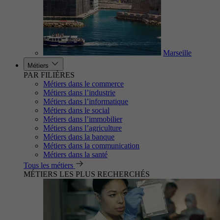
Marseille
Métiers
PAR FILIÈRES
Métiers dans le commerce
Métiers dans l’industrie
Métiers dans l’informatique
Métiers dans le social
Métiers dans l’immobilier
Métiers dans l’agriculture
Métiers dans la banque
Métiers dans la communication
Métiers dans la santé
Tous les métiers
MÉTIERS LES PLUS RECHERCHÉS