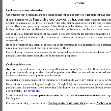
Les intitulés de diplôme par alternance
efficace.
les plus recherchés
Cookies strictement nécessaires
Ces traceurs sont nécessaires au bon fonctionnement de nos services et
ne peuvent pas être 
de l'ensemble des cookies ou traceurs
Il s'agit notamment
permettant de maintenir 
BTS Esf en alternance
pendant sa navigation sur le site, de stocker des informations temporaires telles que les préf
BTS Dietetique en alternance
ou les offres vues, gérer les processus d'identification de l'utilisateur, vérifier s'il est conn
la sécurité du site web en détectant les tentatives d'accès frauduleux ou les violations de sécu
BTS Mco en alternance
Ces cookies ou traceurs permettent également de piloter et suivre les sources d'acquisition d'
BTS Pi en alternance
unique permettant de comprendre comment nos utilisateurs naviguent sur nos sites et nos ap
BTS Sp3s en alternance
sources de trafic.
Master CCA en alternance
Ils nous permettent également d’observer le comportement de nos utilisateurs afin d'amélior
BTS Ndrc en alternance
navigation dans nos sites beaucoup plus rapide et fluide.
BTS Sam en alternance
Ces cookies ou traceurs permettent enfin de personnaliser les interfaces de consultation et d
personnalisée des offres d'emploi ou de formations proposées.
Cap Fleuriste en alternance
BTS Sio en alternance
Cookies publicitaires
MSc Marketing Digital en alternance
Avec votre accord
, nous et nos partenaires (Facebook, Google Ads, Critéo, Bing,) pouvons 
BTS Gpme en alternance
proposer des publicités pour des offres d’emploi ou des offres de formations personnalisés
Cap Electricien en alternance
trouver rapidement un emploi ou une formation.
BTS Gpn en alternance
Nos partenaires personnalisent ces publicités en fonction de votre navigation, de votre profil
BTS Domotique en alternance
Nous utilisons des technologies Google (ex : Google Ads) pour mesurer l'audience et propos
personnalisés. En acceptant, vous consentez à l'utilisation de vos données par Google conf
BAC Pro Agora en alternance
confidentialité.
En savoir plus
BTS Sta en alternance
Vous pouvez à tout moment
paramétrer vos choix
ou
retirer votre consentement
en cliqu
BTS Iris en alternance
bas de page.
BTS Tpl en alternance
Politique de confidentialité
Politique 
Pour en savoir plus, consultez notre
et notre
BTS Ati en alternance