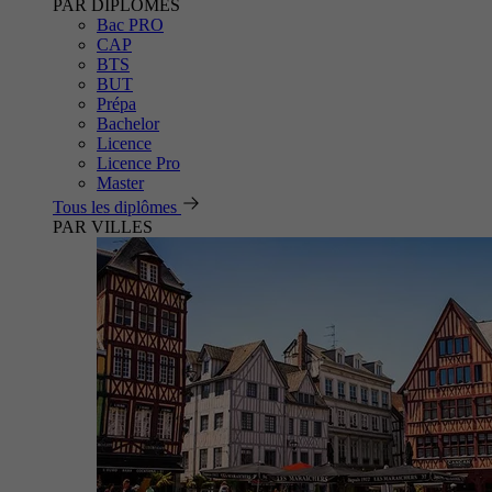
PAR DIPLÔMES
Bac PRO
CAP
BTS
BUT
Prépa
Bachelor
Licence
Licence Pro
Master
Tous les diplômes
PAR VILLES