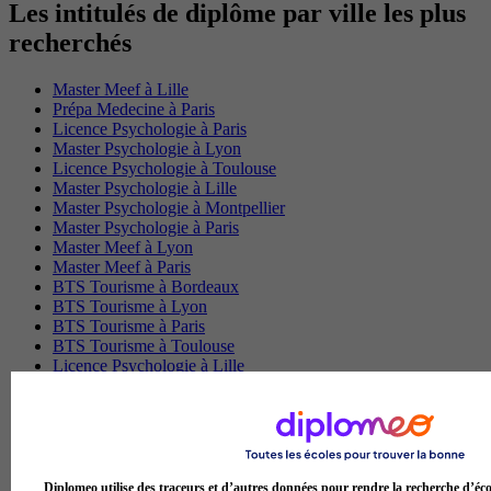
Les intitulés de diplôme par ville les plus
recherchés
Master Meef à Lille
Prépa Medecine à Paris
Licence Psychologie à Paris
Master Psychologie à Lyon
Licence Psychologie à Toulouse
Master Psychologie à Lille
Master Psychologie à Montpellier
Master Psychologie à Paris
Master Meef à Lyon
Master Meef à Paris
BTS Tourisme à Bordeaux
BTS Tourisme à Lyon
BTS Tourisme à Paris
BTS Tourisme à Toulouse
Licence Psychologie à Lille
Master Informatique à Paris
BTS Communication à Bordeaux
Master Psychologie à Angers
BTS Communication à Lyon
BTS Ndrc à Lyon
Diplomeo utilise des traceurs et d’autres données pour rendre la recherche d’éco