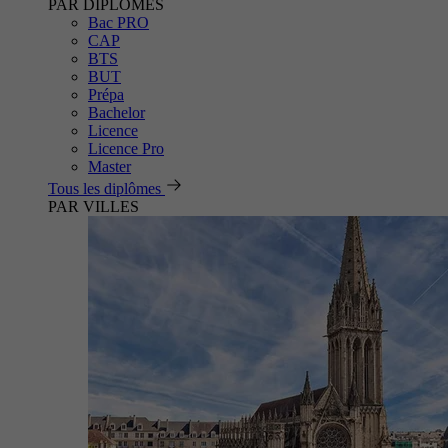
PAR DIPLÔMES
Bac PRO
CAP
BTS
BUT
Prépa
Bachelor
Licence
Licence Pro
Master
Tous les diplômes
PAR VILLES