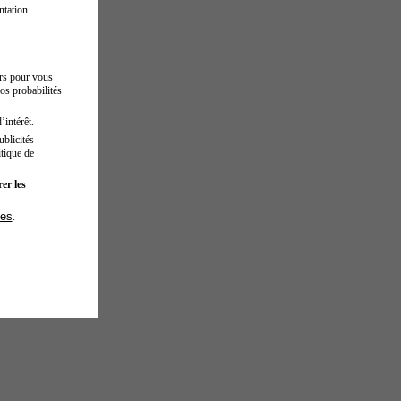
ntation
urs pour vous
os probabilités
’intérêt.
blicités
tique de
er les
ies
.