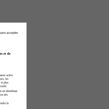
sans accepter
es et de
ateur active
urs, les
 et plus
curité.
t un identifiant
ion des
endre la