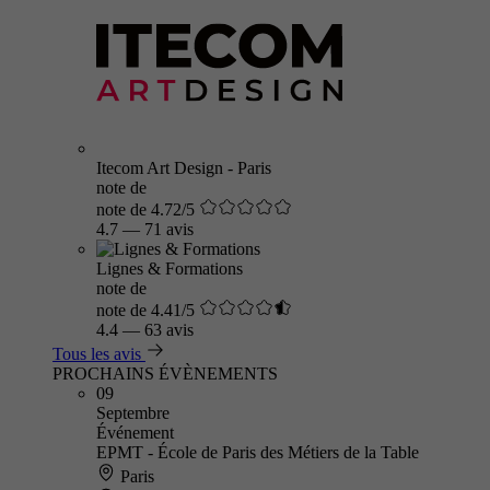
Itecom Art Design - Paris
note de
note de 4.72/5
4.7
—
71 avis
Lignes & Formations
note de
note de 4.41/5
4.4
—
63 avis
Tous les avis
PROCHAINS ÉVÈNEMENTS
09
Septembre
Événement
EPMT - École de Paris des Métiers de la Table
Paris