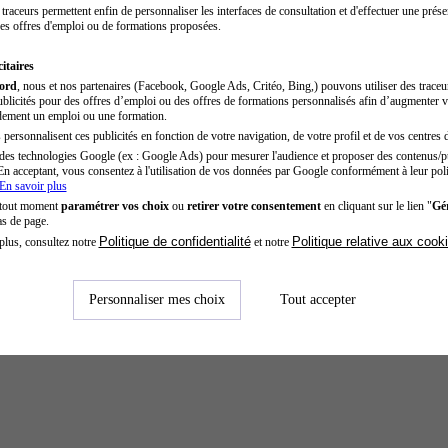
traceurs permettent enfin de personnaliser les interfaces de consultation et d'effectuer une prése
es offres d'emploi ou de formations proposées.
itaires
cord
, nous et nos partenaires (Facebook, Google Ads, Critéo, Bing,) pouvons utiliser des trace
blicités pour des offres d’emploi ou des offres de formations personnalisés afin d’augmenter v
dement un emploi ou une formation.
personnalisent ces publicités en fonction de votre navigation, de votre profil et de vos centres d
des technologies Google (ex : Google Ads) pour mesurer l'audience et proposer des contenus/pu
En acceptant, vous consentez à l'utilisation de vos données par Google conformément à leur poli
En savoir plus
 tout moment
paramétrer vos choix
ou
retirer votre consentement
en cliquant sur le lien "
Gér
as de page.
Politique de confidentialité
Politique relative aux cook
plus, consultez notre
et notre
Personnaliser mes choix
Tout accepter