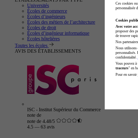
Ces cookies ou 
Universités
personnalisée d
Écoles de commerce
Écoles d’ingénieurs
Cookies public
Écoles des métiers de l’architecture
Avec votre ac
Écoles de droit
proposer des pu
Écoles d’ingénieur informatique
de trouver rapi
Écoles hôtelières
Nos partenaires 
Toutes les écoles
Nous utilisons 
AVIS DES ÉTABLISSEMENTS
personnalisés. 
confidentialité.
Vous pouvez à
traceurs
" en b
Pour en savoir 
ISC - Institut Supérieur du Commerce
note de
note de 4.48/5
4.5
—
63 avis