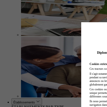
Diplome
Cookies strict
Ces traceurs so
Il s'agit notam
pendant sa navig
annonces ou les 
globalement gara
Ces cookies ou t
unique permetta
différentes sour
Ils nous permet
Établissements
navigation dans
ÉTABLISSEMENTS PAR TYPE