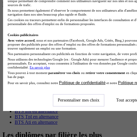
unique permettant de comprendre comment nos utilisateurs naviguent sur nos sites et nos ap
les plus recherchés
sources de trafic.
Ils nous permettent également d’observer le comportement de nos utilisateurs afin d'amélior
navigation dans nos sites beaucoup plus rapide et fluide.
BTS Esf en alternance
Ces cookies ou traceurs permettent enfin de personnaliser les interfaces de consultation et d
BTS Dietetique en alternance
personnalisée des offres d'emploi ou de formations proposées.
BTS Mco en alternance
BTS Pi en alternance
Cookies publicitaires
BTS Sp3s en alternance
Avec votre accord
, nous et nos partenaires (Facebook, Google Ads, Critéo, Bing,) pouvons 
Master CCA en alternance
proposer des publicités pour des offres d’emploi ou des offres de formations personnalisés
trouver rapidement un emploi ou une formation.
BTS Ndrc en alternance
Nos partenaires personnalisent ces publicités en fonction de votre navigation, de votre profil
BTS Sam en alternance
Nous utilisons des technologies Google (ex : Google Ads) pour mesurer l'audience et propos
Cap Fleuriste en alternance
personnalisés. En acceptant, vous consentez à l'utilisation de vos données par Google conf
BTS Sio en alternance
confidentialité.
En savoir plus
MSc Marketing Digital en alternance
Vous pouvez à tout moment
paramétrer vos choix
ou
retirer votre consentement
en cliqu
bas de page.
BTS Gpme en alternance
Politique de confidentialité
Politique 
Cap Electricien en alternance
Pour en savoir plus, consultez notre
et notre
BTS Gpn en alternance
BTS Domotique en alternance
BAC Pro Agora en alternance
Personnaliser mes choix
Tout accept
BTS Sta en alternance
BTS Iris en alternance
BTS Tpl en alternance
BTS Ati en alternance
Les diplômes par filière les plus