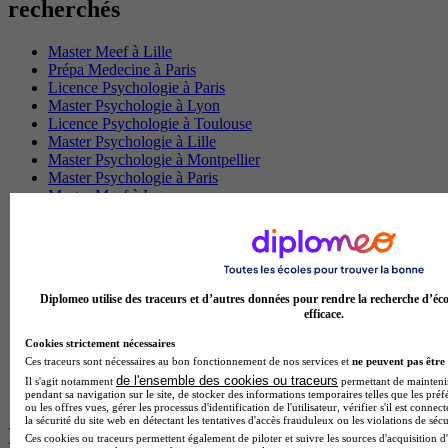
recherchés
Master Meef à Lille
Prépa Medecine à Paris
Licence Psychologie à Paris
Master Psychologie à Lyon
Licence Psychologie à Toulouse
Master Psychologie à Lille
Master Psychologie à Montpellier
Master Psychologie à Paris
Master Meef à Lyon
Master Meef à Paris
BTS Tourisme à Bordeaux
BTS Tourisme à Lyon
BTS Tourisme à Paris
BTS Tourisme à Toulouse
Diplomeo utilise des traceurs et d’autres données pour rendre la recherche d’éco
Licence Psychologie à Lille
efficace.
Master Informatique à Paris
BTS Communication à Bordeaux
Cookies strictement nécessaires
Master Psychologie à Angers
Ces traceurs sont nécessaires au bon fonctionnement de nos services et
ne peuvent pas être 
BTS Communication à Lyon
de l'ensemble des cookies ou traceurs
Il s'agit notamment
permettant de maintenir 
BTS Ndrc à Lyon
pendant sa navigation sur le site, de stocker des informations temporaires telles que les préf
ou les offres vues, gérer les processus d'identification de l'utilisateur, vérifier s'il est conn
la sécurité du site web en détectant les tentatives d'accès frauduleux ou les violations de sécu
Les intitulés de diplôme par alternance
Ces cookies ou traceurs permettent également de piloter et suivre les sources d'acquisition d'