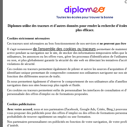
C
Diplomeo utilise des traceurs et d’autres données pour rendre la recherche d’école
plus efficace.
Cookies strictement nécessaires
Ces traceurs sont nécessaires au bon fonctionnement de nos services et
ne peuvent pas être 
de l'ensemble des cookies ou traceurs
Il s'agit notamment
permettant de maintenir 
active pendant sa navigation sur le site, de stocker des informations temporaires telles que l
utilisateurs, les annonces ou les offres vues, gérer les processus d'identification de l'utilisateu
ou non, et plus globalement garantir la sécurité du site web en détectant les tentatives d'acc
violations de sécurité.
Je recommande l'école Ipac Bachelor Factory ! Des
Ces cookies ou traceurs permettent également de piloter et suivre les sources d'acquisition d
cours de qualité, des professeurs passionnés et des
identifiant unique permettant de comprendre comment nos utilisateurs naviguent sur nos site
opportunités professionnelles incroyables. Un grand
fonction des différentes sources de trafic.
merci à Betty pour son accompagnement en tant que
Ils nous permettent également d’observer le comportement de nos utilisateurs afin d'amélior
Responsable pédagogique
navigation dans nos sites beaucoup plus rapide et fluide.
Ces cookies ou traceurs permettent enfin de personnaliser les interfaces de consultation et d
personnalisée des offres d'emploi ou de formations proposées.
Lire la suite
Cookies publicitaires
Avec votre accord
, nous et nos partenaires (Facebook, Google Ads, Critéo, Bing,) pouvons 
Les intitulés de diplôme les plus
vous proposer des publicités pour des offres d’emploi ou des offres de formations personna
probabilités de trouver rapidement un emploi ou une formation.
recherchés
Nos partenaires personnalisent ces publicités en fonction de votre navigation, de votre profi
d’intérêt.