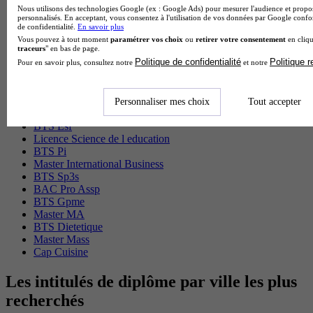
Nous utilisons des technologies Google (ex : Google Ads) pour mesurer l'audience et propos
Master Marketing Digital
personnalisés. En acceptant, vous consentez à l'utilisation de vos données par Google conf
BTS Ndrc
de confidentialité.
En savoir plus
BTS Mco
Vous pouvez à tout moment
paramétrer vos choix
ou
retirer votre consentement
en cliqu
traceurs
" en bas de page.
Master Data science
Politique de confidentialité
Politique 
Master Meef
Pour en savoir plus, consultez notre
et notre
MBA International Business
BTS Sam
BTS Sio
Personnaliser mes choix
Tout accepter
BTS Communication
BTS Esf
Licence Science de l education
BTS Pi
Master International Business
BTS Sp3s
BAC Pro Assp
BTS Gpme
Master MA
BTS Dietetique
Master Mass
Cap Cuisine
Les intitulés de diplôme par ville les plus
recherchés