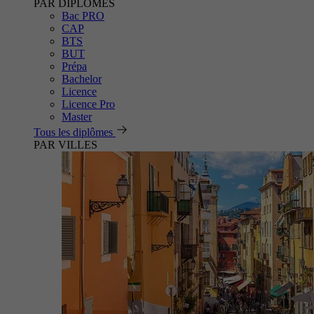
PAR DIPLÔMES
Bac PRO
CAP
BTS
BUT
Prépa
Bachelor
Licence
Licence Pro
Master
Tous les diplômes
PAR VILLES