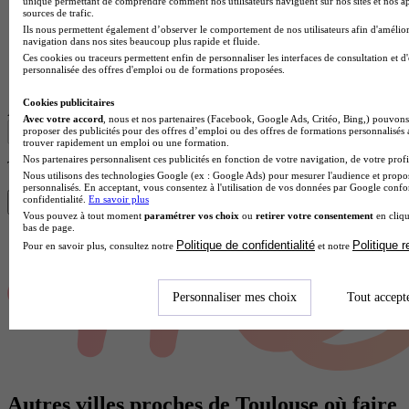
unique permettant de comprendre comment nos utilisateurs naviguent sur nos sites et nos ap
sources de trafic.
Ils nous permettent également d’observer le comportement de nos utilisateurs afin d'amélior
navigation dans nos sites beaucoup plus rapide et fluide.
Ces cookies ou traceurs permettent enfin de personnaliser les interfaces de consultation et d
Lycée professionnel
personnalisée des offres d'emploi ou de formations proposées.
Voir l’établissement
Cookies publicitaires
Afficher plus de résultats
Avec votre accord
, nous et nos partenaires (Facebook, Google Ads, Critéo, Bing,) pouvons 
proposer des publicités pour des offres d’emploi ou des offres de formations personnalisés
trouver rapidement un emploi ou une formation.
Nos partenaires personnalisent ces publicités en fonction de votre navigation, de votre profil
Trouve ton CS en 1 min avec Diplomeo !
Nous utilisons des technologies Google (ex : Google Ads) pour mesurer l'audience et propos
personnalisés. En acceptant, vous consentez à l'utilisation de vos données par Google conf
confidentialité.
En savoir plus
Trouver mon école
Vous pouvez à tout moment
paramétrer vos choix
ou
retirer votre consentement
en cliqu
bas de page.
Politique de confidentialité
Politique 
Pour en savoir plus, consultez notre
et notre
Personnaliser mes choix
Tout accept
Autres villes proches de Toulouse où faire