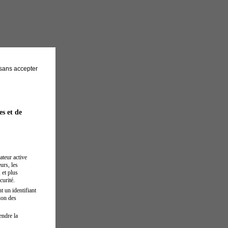
sans accepter
es et de
ateur active
urs, les
 et plus
curité.
t un identifiant
ion des
endre la