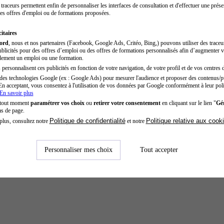
traceurs permettent enfin de personnaliser les interfaces de consultation et d'effectuer une prése
es offres d'emploi ou de formations proposées.
itaires
cord
, nous et nos partenaires (Facebook, Google Ads, Critéo, Bing,) pouvons utiliser des trace
blicités pour des offres d’emploi ou des offres de formations personnalisés afin d’augmenter v
dement un emploi ou une formation.
personnalisent ces publicités en fonction de votre navigation, de votre profil et de vos centres d
des technologies Google (ex : Google Ads) pour mesurer l'audience et proposer des contenus/pu
En acceptant, vous consentez à l'utilisation de vos données par Google conformément à leur poli
En savoir plus
 tout moment
paramétrer vos choix
ou
retirer votre consentement
en cliquant sur le lien "
Gér
as de page.
Politique de confidentialité
Politique relative aux cook
plus, consultez notre
et notre
Personnaliser mes choix
Tout accepter