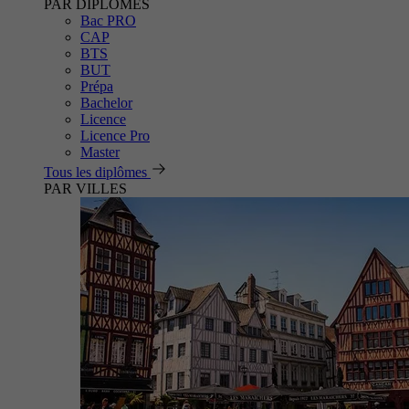
PAR DIPLÔMES
Bac PRO
CAP
BTS
BUT
Prépa
Bachelor
Licence
Licence Pro
Master
Tous les diplômes
PAR VILLES