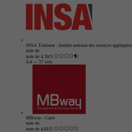
INSA Toulouse - Institut national des sciences appliquée
note de
note de 4.39/5
4.4
—
57 avis
MBway - Caen
note de
note de 4.81/5