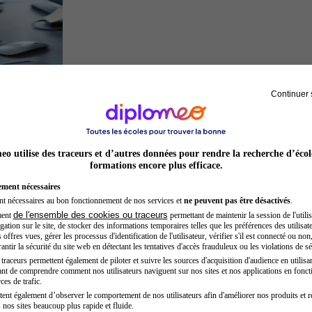
Continuer 
Développeur web
o utilise des traceurs et d’autres données pour rendre la recherche d’écol
formations encore plus efficace.
ement nécessaires
nt nécessaires au bon fonctionnement de nos services et
ne peuvent pas être désactivés
.
de l'ensemble des cookies ou traceurs
ment
permettant de maintenir la session de l'utilis
ation sur le site, de stocker des informations temporaires telles que les préférences des utilisate
offres vues, gérer les processus d'identification de l'utilisateur, vérifier s'il est connecté ou non,
ntir la sécurité du site web en détectant les tentatives d'accès frauduleux ou les violations de sé
raceurs permettent également de piloter et suivre les sources d'acquisition d'audience en utilisan
nt de comprendre comment nos utilisateurs naviguent sur nos sites et nos applications en fonct
Kinésithérapeute sportif
ces de trafic.
tent également d’observer le comportement de nos utilisateurs afin d'améliorer nos produits et r
 nos sites beaucoup plus rapide et fluide.