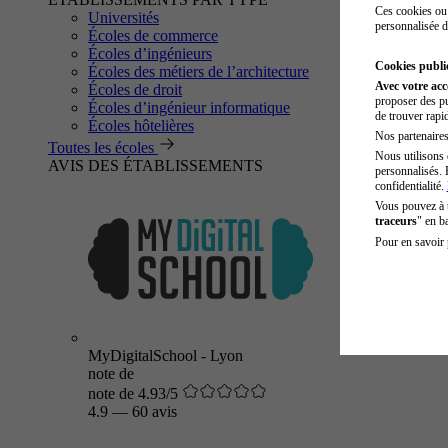
Ces cookies ou 
Universités
personnalisée d
Écoles de commerce
Écoles d’ingénieurs
Cookies public
Écoles des métiers de l’architecture
Avec votre ac
Écoles de droit
proposer des pu
Écoles d’ingénieur informatique
de trouver rapi
Écoles hôtelières
Nos partenaires 
Toutes les écoles
Nous utilisons 
AVIS DES ÉTABLISSEMENTS
personnalisés. 
confidentialité.
Vous pouvez à
traceurs
" en b
Pour en savoir 
MyDigitalSchool - Lyon
note de
note de 4.93/5
4.9
—
60 avis