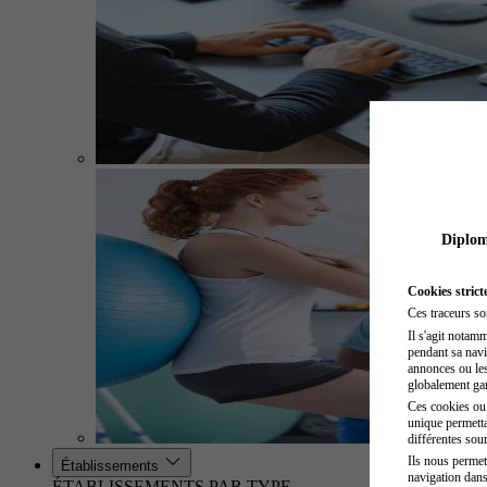
Diplome
Cookies strict
Ces traceurs so
Il s'agit notam
pendant sa navig
annonces ou les 
globalement gara
Ces cookies ou t
unique permetta
différentes sour
Ils nous permet
Établissements
navigation dans
ÉTABLISSEMENTS PAR TYPE