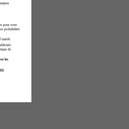
ntation
urs pour vous
os probabilités
’intérêt.
blicités
tique de
er les
ies
.