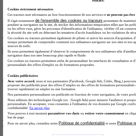
efficace.
Lycée professionnel
Cookies strictement nécessaires
Voir l’établissement
Ces traceurs sont nécessaires au bon fonctionnement de nos services et
ne peuvent pas être 
Afficher plus de résultats
de l'ensemble des cookies ou traceurs
Il s'agit notamment
permettant de maintenir 
pendant sa navigation sur le site, de stocker des informations temporaires telles que les préf
ou les offres vues, gérer les processus d'identification de l'utilisateur, vérifier s'il est conn
la sécurité du site web en détectant les tentatives d'accès frauduleux ou les violations de sécu
Ces cookies ou traceurs permettent également de piloter et suivre les sources d'acquisition d'
Trouve ton CS en 1 min avec Diplomeo !
unique permettant de comprendre comment nos utilisateurs naviguent sur nos sites et nos ap
sources de trafic.
Trouver mon école
Ils nous permettent également d’observer le comportement de nos utilisateurs afin d'amélior
navigation dans nos sites beaucoup plus rapide et fluide.
Ces cookies ou traceurs permettent enfin de personnaliser les interfaces de consultation et d
personnalisée des offres d'emploi ou de formations proposées.
Cookies publicitaires
Avec votre accord
, nous et nos partenaires (Facebook, Google Ads, Critéo, Bing,) pouvons 
proposer des publicités pour des offres d’emploi ou des offres de formations personnalisés
trouver rapidement un emploi ou une formation.
Nos partenaires personnalisent ces publicités en fonction de votre navigation, de votre profil
Nous utilisons des technologies Google (ex : Google Ads) pour mesurer l'audience et propos
personnalisés. En acceptant, vous consentez à l'utilisation de vos données par Google conf
confidentialité.
En savoir plus
Vous pouvez à tout moment
paramétrer vos choix
ou
retirer votre consentement
en cliqu
Autres villes proches de Nice où faire son
bas de page.
Politique de confidentialité
Politique 
Pour en savoir plus, consultez notre
et notre
CS Esthétique