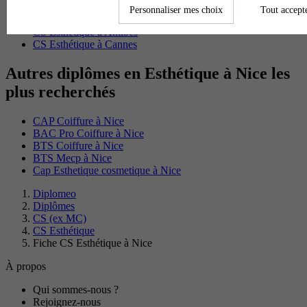
CS Esthétique à La Seyne-sur-Mer
Personnaliser mes choix
Tout accept
CS Esthétique à Toulon
CS Esthétique à Antibes
CS Esthétique à Cannes
Autres diplômes en Esthétique à Nice les
plus recherchés
CAP Coiffure à Nice
BAC Pro Coiffure à Nice
BTS Coiffure à Nice
BTS Mecp à Nice
Cap Esthetique cosmetique à Nice
Diplomeo
Diplômes
CS (ex MC)
CS Esthétique
Fiche CS Esthétique à Nice
À propos
Qui sommes-nous ?
Rejoignez-nous