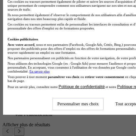
Ces cookies ou traceurs permettent également de piloter et suivre les sources d'acquisition d'
unique permettant de comprendre comment nos utilisateurs naviguent sur nos sites et nos ap
sources de trafic.
Ils nous permettent également d’observer le comportement de nos utilisateurs afin d'amélior
navigation dans nos sites beaucoup plus rapide et fluide.
Ces cookies ou traceurs permettent enfin de personnaliser les interfaces de consultation et d
personnalisée des offres d'emploi ou de formations proposées.
Cookies publicitaires
Avec votre accord
, nous et nos partenaires (Facebook, Google Ads, Critéo, Bing,) pouvons 
proposer des publicités pour des offres d’emploi ou des offres de formations personnalisés
trouver rapidement un emploi ou une formation.
Nos partenaires personnalisent ces publicités en fonction de votre navigation, de votre profil
Nous utilisons des technologies Google (ex : Google Ads) pour mesurer l'audience et propos
personnalisés. En acceptant, vous consentez à l'utilisation de vos données par Google conf
confidentialité.
En savoir plus
Vous pouvez à tout moment
paramétrer vos choix
ou
retirer votre consentement
en cliqu
bas de page.
Politique de confidentialité
Politique 
Pour en savoir plus, consultez notre
et notre
Personnaliser mes choix
Tout accept
Lycée GT
Voir l’établissement
Afficher plus de résultats