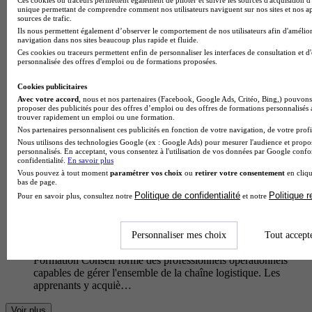
le Lycée professionnel Jules Raimu prépare aux métiers du
unique permettant de comprendre comment nos utilisateurs naviguent sur nos sites et nos ap
transport routier et de la logistique. La formation développe
sources de trafic.
des comp…
Ils nous permettent également d’observer le comportement de nos utilisateurs afin d'amélior
navigation dans nos sites beaucoup plus rapide et fluide.
Ces cookies ou traceurs permettent enfin de personnaliser les interfaces de consultation et d
personnalisée des offres d'emploi ou de formations proposées.
Cookies publicitaires
Avec votre accord
, nous et nos partenaires (Facebook, Google Ads, Critéo, Bing,) pouvons 
proposer des publicités pour des offres d’emploi ou des offres de formations personnalisés
trouver rapidement un emploi ou une formation.
Nos partenaires personnalisent ces publicités en fonction de votre navigation, de votre profil
Nous utilisons des technologies Google (ex : Google Ads) pour mesurer l'audience et propos
personnalisés. En acceptant, vous consentez à l'utilisation de vos données par Google conf
confidentialité.
En savoir plus
Vous pouvez à tout moment
paramétrer vos choix
ou
retirer votre consentement
en cliqu
bas de page.
Politique de confidentialité
Politique 
Pour en savoir plus, consultez notre
et notre
Sud Formation Conseil
Bac pro - Métiers de la logistique
Nîmes 30900
Personnaliser mes choix
Tout accept
Le Bac Pro Métiers de la Logistique proposé par Sud
Formation Conseil forme des professionnels opérationnels
capables de gérer l'ensemble de la chaîne logistique. Les
apprenants y acquiè…
Voir plus