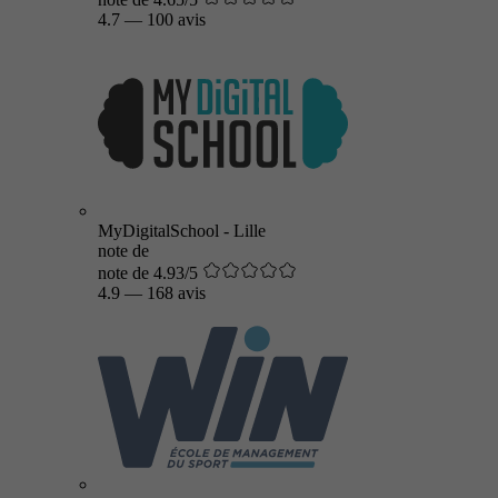
4.7
—
100 avis
MyDigitalSchool - Lille
note de
note de 4.93/5
4.9
—
168 avis