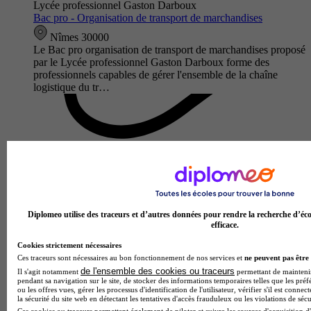
Lycée professionnel Gaston Darboux
Bac pro - Organisation de transport de marchandises
Nîmes 30000
Le Bac pro organisation de transport de marchandises proposé
par le Lycée professionnel Gaston Darboux forme des
professionnels capables de gérer l'ensemble de la chaîne
logistique du tr…
Diplomeo utilise des traceurs et d’autres données pour rendre la recherche d’éco
efficace.
Cookies strictement nécessaires
Ces traceurs sont nécessaires au bon fonctionnement de nos services et
ne peuvent pas être 
Lycée professionnel Jules Raimu
de l'ensemble des cookies ou traceurs
Bac pro - Conducteur routier de marchandises
Il s'agit notamment
permettant de maintenir 
pendant sa navigation sur le site, de stocker des informations temporaires telles que les préf
ou les offres vues, gérer les processus d'identification de l'utilisateur, vérifier s'il est conn
Nîmes 30000
la sécurité du site web en détectant les tentatives d'accès frauduleux ou les violations de sécu
Le Bac pro Conducteur routier de marchandises proposé par
Ces cookies ou traceurs permettent également de piloter et suivre les sources d'acquisition d'