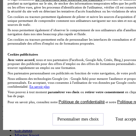
BTS Mco en alternance
pendant sa navigation sur le site, de stocker des informations temporaires telles que les préf
ou les offres vues, gérer les processus d'identification de l'utilisateur, vérifier s'il est conn
BTS Pi en alternance
la sécurité du site web en détectant les tentatives d'accès frauduleux ou les violations de sécu
BTS Sp3s en alternance
Ces cookies ou traceurs permettent également de piloter et suivre les sources d'acquisition d'
Master CCA en alternance
unique permettant de comprendre comment nos utilisateurs naviguent sur nos sites et nos ap
sources de trafic.
BTS Ndrc en alternance
Ils nous permettent également d’observer le comportement de nos utilisateurs afin d'amélior
BTS Sam en alternance
navigation dans nos sites beaucoup plus rapide et fluide.
Cap Fleuriste en alternance
Ces cookies ou traceurs permettent enfin de personnaliser les interfaces de consultation et d
BTS Sio en alternance
personnalisée des offres d'emploi ou de formations proposées.
MSc Marketing Digital en alternance
BTS Gpme en alternance
Cookies publicitaires
Cap Electricien en alternance
Avec votre accord
, nous et nos partenaires (Facebook, Google Ads, Critéo, Bing,) pouvons 
BTS Gpn en alternance
proposer des publicités pour des offres d’emploi ou des offres de formations personnalisés
trouver rapidement un emploi ou une formation.
BTS Domotique en alternance
Nos partenaires personnalisent ces publicités en fonction de votre navigation, de votre profil
BAC Pro Agora en alternance
Nous utilisons des technologies Google (ex : Google Ads) pour mesurer l'audience et propos
BTS Sta en alternance
personnalisés. En acceptant, vous consentez à l'utilisation de vos données par Google conf
BTS Iris en alternance
confidentialité.
En savoir plus
BTS Tpl en alternance
Vous pouvez à tout moment
paramétrer vos choix
ou
retirer votre consentement
en cliqu
BTS Ati en alternance
bas de page.
Politique de confidentialité
Politique 
Pour en savoir plus, consultez notre
et notre
Les diplômes par filière les plus
recherchés
Personnaliser mes choix
Tout accept
CS Sport
Master Sport