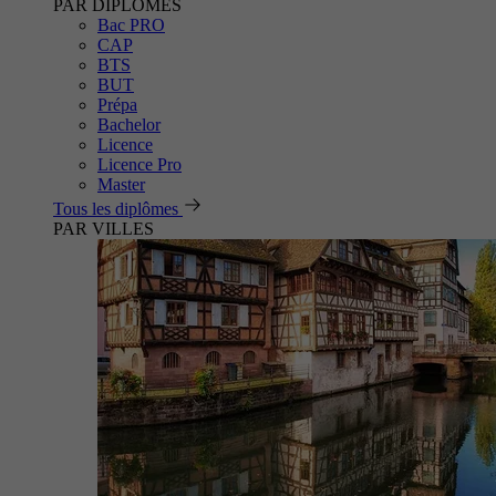
PAR DIPLÔMES
Bac PRO
CAP
BTS
BUT
Prépa
Bachelor
Licence
Licence Pro
Master
Tous les diplômes
PAR VILLES